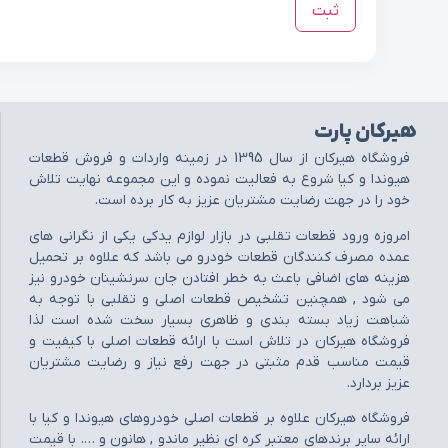
هیرکان پارت
فروشگاه هيرکان از سال 1395 در زمينه واردات و فروش قطعات
هيوندا و کيا شروع به فعاليت نموده و اين مجموعه نهايت تلاش
خود را در جهت رضايت مشتريان عزيز به کار برده است.
امروزه ورود قطعات تقلبي در بازار لوازم يدکي يکي از نگراني هاي
عمده مصرف کنندگان قطعات خودرو مي باشد که علاوه بر تحميل
هزينه هاي اضافي باعث به خطر افتادن جان سرنشينان خودرو نيز
مي شود , همچنين تشخيص قطعات اصلي و تقلبي با توجه به
شباهت زياد بسته بندي و ظاهري بسيار سخت شده است لذا
فروشگاه هيرکان در تلاش است با ارائه قطعات اصلي با کيفيت و
قيمت مناسب قدم مثبتي در جهت رفع نياز و رضايت مشتريان
عزيز بردارد.
فروشگاه هيرکان علاوه بر قطعات اصلي خودروهاي هيوندا و کيا با
ارائه ساير برندهاي معتبر کره اي نظير ماندو , هانون و …. با قيمت