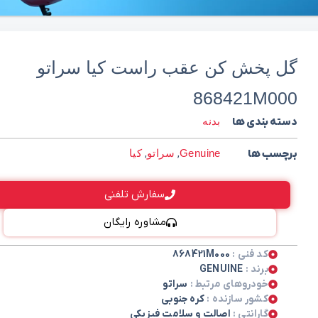
گل پخش کن عقب راست کیا سراتو
868421M000
دسته بندی ها
بدنه
برچسب ها
Genuine
,
سراتو
,
کیا
سفارش تلفنی
مشاوره رایگان
کد فنی :
868421M000
برند :
GENUINE
خودروهای مرتبط :
سراتو
کشور سازنده :
کره جنوبی
گارانتی :
اصالت و سلامت فیزیکی