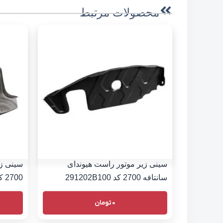
محصولات مرتبط
سینی زیر موتور راست هیوندای
سینی زی
سانتافه 2700 کد 291202B100
2700 کد 291302B000
0
تومان