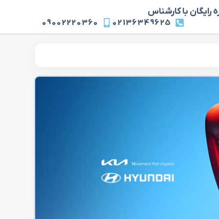
 رایگان با کارشناس
09002220360
02136349625