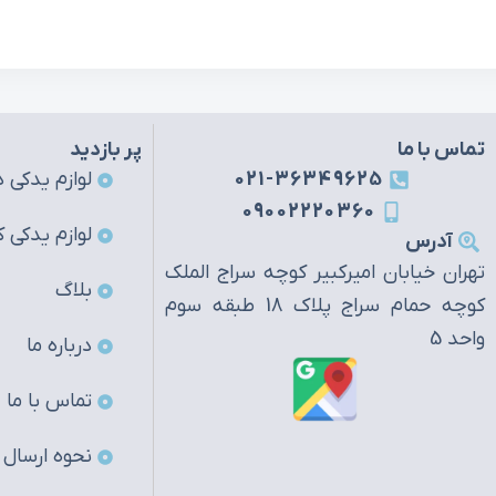
تماس با ما
پر بازدید
021-36349625
لوازم یدکی ه
09002220360
لوازم یدکی ک
آدرس
تهران خیابان امیرکبیر کوچه سراج الملک
بلاگ
کوچه حمام سراج پلاک 18 طبقه سوم
واحد 5
درباره ما
تماس با ما
نحوه ارسال