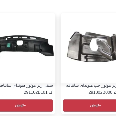
ر موتور چپ هیوندای سانتافه
کد 291102B101
0
تومان
0
تومان