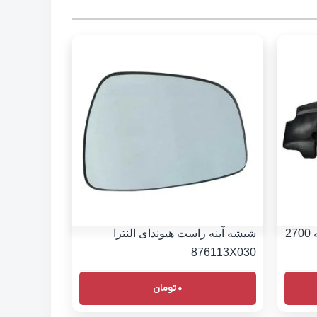
سینی زیر موتور هیوندای سانتافه 2700
شیشه آینه راست هیوندای النترا
876113X030
0
تومان