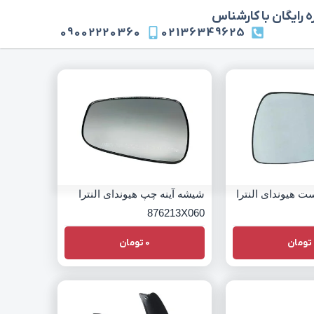
 رایگان با کارشناس
09002220360
02136349625
ت هیوندای النترا
شیشه آینه چپ هیوندای النترا
876213X060
تومان
0
تومان