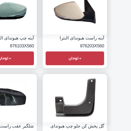
آینه راست هیوندای النترا
آینه چپ هیوندای الن
876103X560
876203X560
0
تومان
0
تومان
گل پخش کن جلو چپ هیوندای
شلگیر عقب راست 