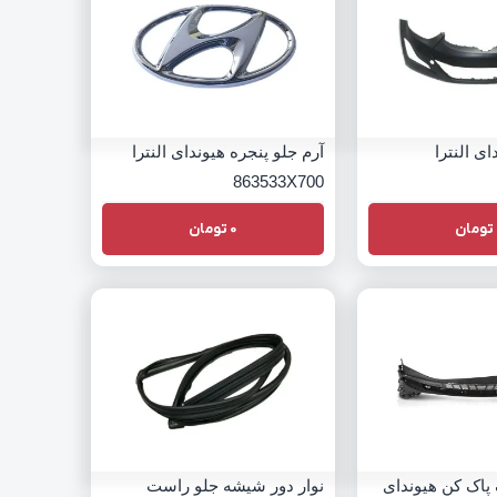
ی النترا
آرم جلو پنجره هیوندای النترا
863533X700
تومان
0
تومان
پاک کن هیوندای
نوار دور شیشه جلو راست