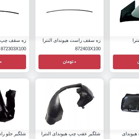
ترا
زه سقف راست هیوندای النترا
زه سقف چپ هی
872303X100
872403X100
0
تومان
0
هیوندای
شلگیر عقب چپ هیوندای النترا
شلگیر جلو راس