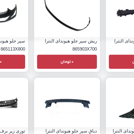
ای النترا
ریش سپر جلو هیوندای النترا
سپر جلو هیوندا
865113X800
865903X700
0
تومان
0
دای النترا
دیاق سپر جلو هیوندای النترا
توری زیر برف 