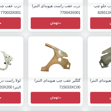
رب جلو چپ
درب عقب راست هیوندای النترا
درب عقب چپ ه
770033X001
770043X001
0
تومان
0
وندای النترا
گلگیر عقب چپ هیوندای النترا
لولا راست در
715033XC00
النترا 792203X200
0
تومان
0