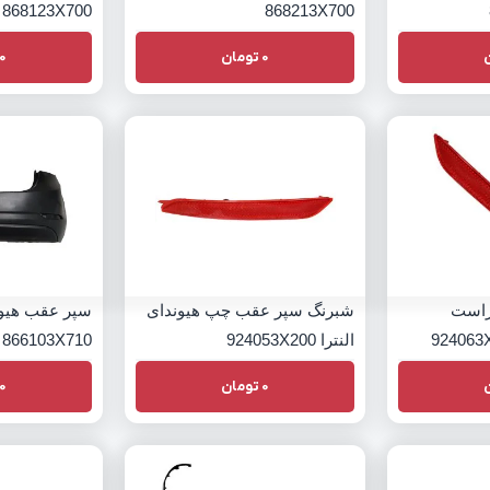
868123X700
868213X700
0
تومان
0
راست
شبرنگ سپر عقب چپ هیوندای
سپر عقب هیوند
النترا 924053X200
866103X710
0
تومان
0