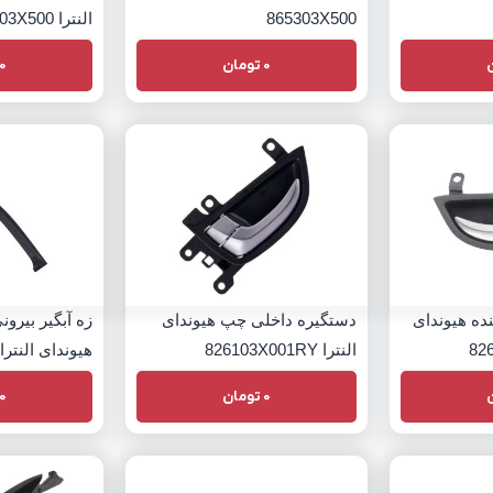
865303X500
النترا 861503X500
0
تومان
0
ده هیوندای
دستگیره داخلی چپ هیوندای
زه آبگیر بیرو
النترا 826103X001RY
هیوندای النترا 22203X510
0
تومان
0