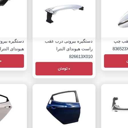
قب چپ
دستگیره بیرونی درب عقب
دستگیره بیر
راست هیوندای النترا
هیوندای النترا 26513X010
826613X010
0
0
تومان