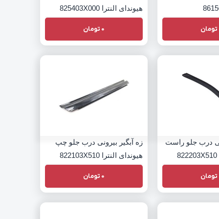
هیوندای النترا 825403X000
تومان
0
تومان
نی درب جلو راست
زه آبگیر بیرونی درب جلو چپ
8
هیوندای النترا 822103X510
تومان
0
تومان