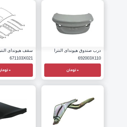
درب صندوق هیوندای النترا
سقف هیوندای النتر
671103X021
692003X110
0
تومان
0
تومان