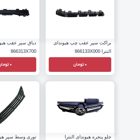
براکت سپر عقب چپ هیوندای
دیاق سپر عقب هیوند
النترا 866133X000
866313X700
0
تومان
0
تومان
جلو پنجره هیوندای النترا
توری وسط سپر هیون