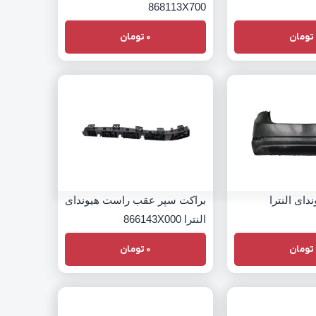
868113X700
تومان
0
تومان
ای النترا
براکت سپر عقب راست هیوندای
النترا 866143X000
تومان
0
تومان