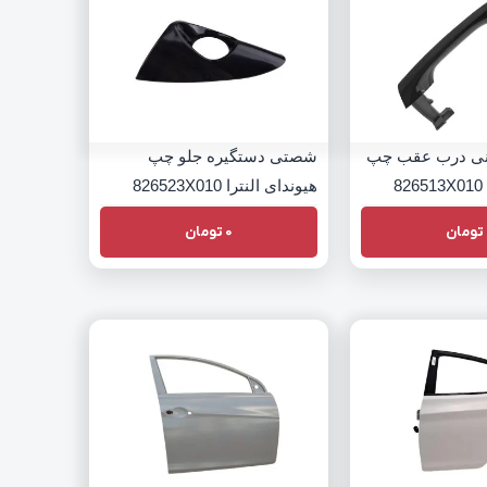
ونی درب عقب چپ
شصتی دستگیره جلو چپ
8
هیوندای النترا 826523X010
تومان
0
تومان