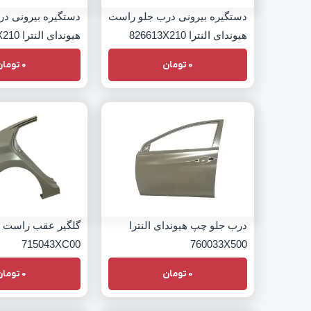
دستگیره بیرونی درب جلو راست
دستگیره بیرونی د
هیوندای النترا 826613X210
هیوندای النترا 826513X210
0
تومان
0
تومان
درب جلو چپ هیوندای النترا
گلگیر عقب راست هی
715043XC00
760033X500
0
تومان
0
تومان