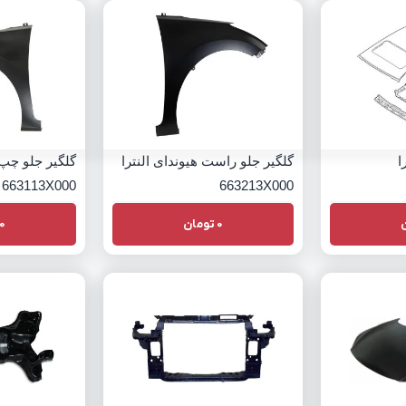
ا
گلگیر جلو راست هیوندای النترا
گلگیر جلو چپ 
663113X000
663213X000
0
تومان
0