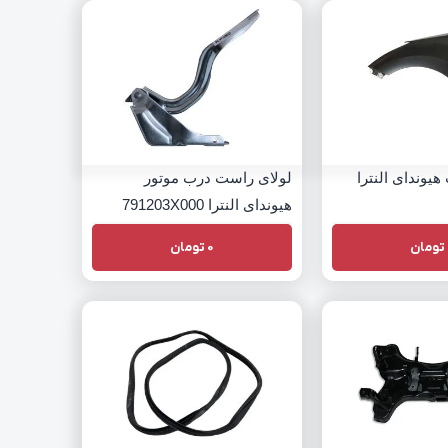
هیوندای النترا
لولای راست درب موتور
هیوندای النترا 791203X000
تومان
0
تومان