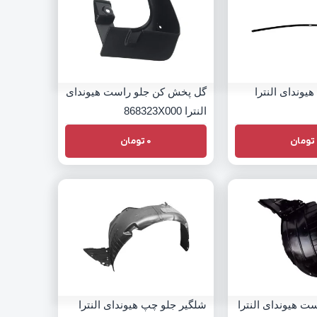
وندای النترا
گل پخش کن جلو راست هیوندای
النترا 868323X000
تومان
0
تومان
ت هیوندای النترا
شلگیر جلو چپ هیوندای النترا