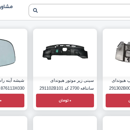
مشاوره
 هیوندای
سینی زیر موتور هیوندای
شیشه آینه راس
سانتافه 2700 کد 291102B101
876113X030
0
تومان
0