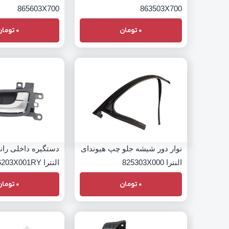
865603X700
863503X700
0
تومان
0
تومان
نوار دور شیشه جلو چپ هیوندای
دستگیره داخلی رانن
النترا 825303X000
النترا 826203X001RY
0
تومان
0
تومان