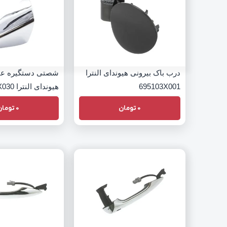
درب باک بیرونی هیوندای النترا
شصتی دستگیره ع
695103X001
هیوندای النترا 836523X030
0
تومان
0
تومان