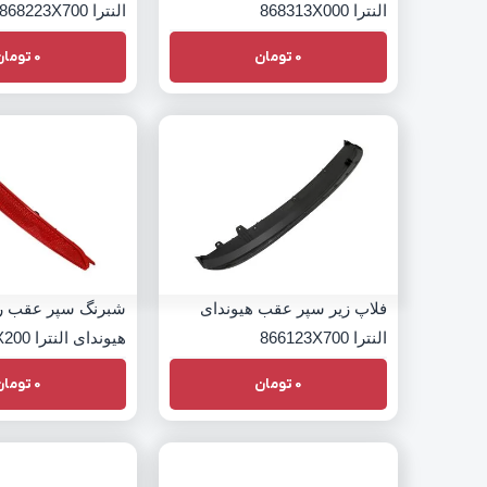
النترا 868313X000
النترا 868223X700
0
تومان
0
تومان
فلاپ زیر سپر عقب هیوندای
شبرنگ سپر عقب 
النترا 866123X700
هیوندای النترا 924063X200
0
تومان
0
تومان