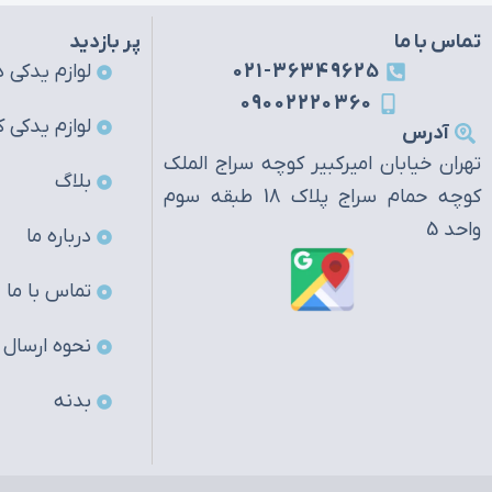
تماس با ما
پر بازدید
021-36349625
لوازم یدکی ه
09002220360
لوازم یدکی ک
آدرس
تهران خیابان امیرکبیر کوچه سراج الملک
بلاگ
کوچه حمام سراج پلاک 18 طبقه سوم
واحد 5
درباره ما
تماس با ما
نحوه ارسال
بدنه