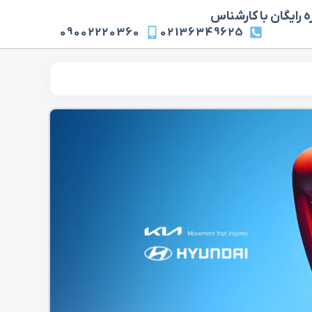
 رایگان با کارشناس
09002220360
02136349625