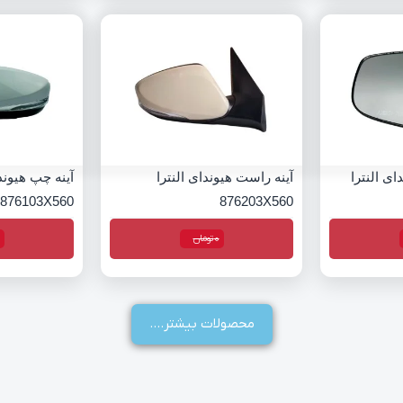
ی النترا
آینه راست هیوندای النترا
آینه چپ هیوندا
876103X560
876203X560
0
تومان
محصولات بیشتر....