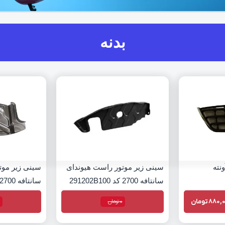
بدنه
نته
سینی زیر موتور راست هیوندای
سینی زیر موت
سانتافه 2700 کد 291202B100
سانتافه 2700 کد 291302B000
880,
تومان
0
تومان