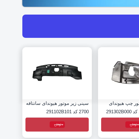
ور چپ هیوندای
سینی زیر موتور هیوندای سانتافه
2700 کد 291102B101
0
تومان
0
تومان