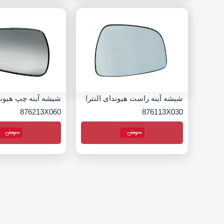
شیشه آینه راست هیوندای النترا
شیشه آینه چپ هیوندا
876213X060
876113X030
0
تومان
0
تومان