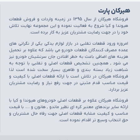
هیرکان پارت
فروشگاه هيرکان از سال 1395 در زمينه واردات و فروش قطعات
هيوندا و کيا شروع به فعاليت نموده و اين مجموعه نهايت تلاش
خود را در جهت رضايت مشتريان عزيز به کار برده است.
امروزه ورود قطعات تقلبي در بازار لوازم يدکي يکي از نگراني هاي
عمده مصرف کنندگان قطعات خودرو مي باشد که علاوه بر تحميل
هزينه هاي اضافي باعث به خطر افتادن جان سرنشينان خودرو نيز
مي شود , همچنين تشخيص قطعات اصلي و تقلبي با توجه به
شباهت زياد بسته بندي و ظاهري بسيار سخت شده است لذا
فروشگاه هيرکان در تلاش است با ارائه قطعات اصلي با کيفيت و
قيمت مناسب قدم مثبتي در جهت رفع نياز و رضايت مشتريان
عزيز بردارد.
فروشگاه هيرکان علاوه بر قطعات اصلي خودروهاي هيوندا و کيا با
ارائه ساير برندهاي معتبر کره اي نظير ماندو , هانون و …. با قيمت
مناسب و کيفيت مشابه قطعات اصلي جهت رفاه حال مشتريان و
حق انتخاب وسيع تر اقدام نموده است.