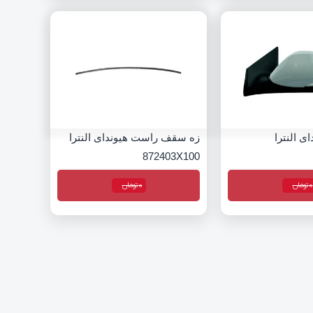
ی النترا
زه سقف راست هیوندای النترا
872403X100
0
تومان
0
تومان