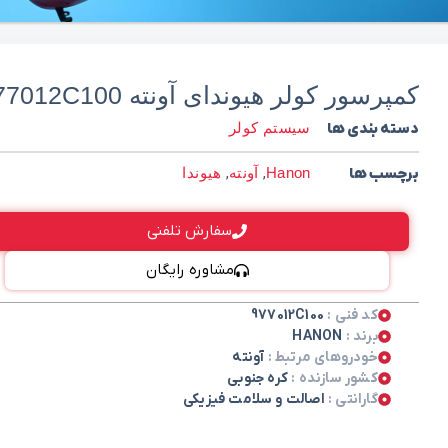
کمپرسور کولر هیوندای آونته 977012C100
دسته بندی ها
سیستم کولر
برچسب ها
Hanon
,
آونته
,
هیوندا
سفارش تلفنی
مشاوره رایگان
کد فنی :
977012C100
برند :
HANON
خودروهای مرتبط :
آونته
کشور سازنده :
کره جنوبی
گارانتی :
اصالت و سلامت فیزیکی