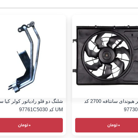
فن کولر هیوندای سانتافه 2700 کد
شلنگ دو قلو رادیاتور کولر کیا س
97730
UM کد 97761C5030
0
تومان
0
تومان