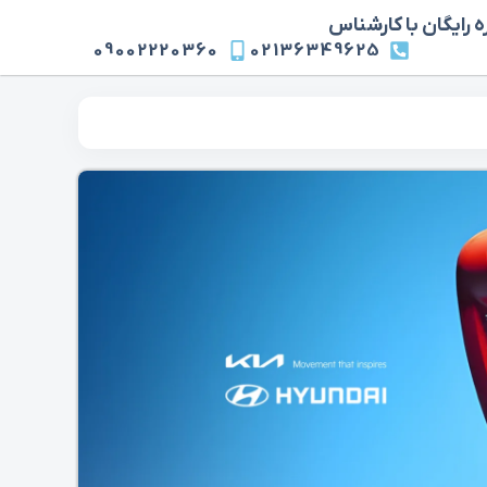
 رایگان با کارشناس
09002220360
02136349625