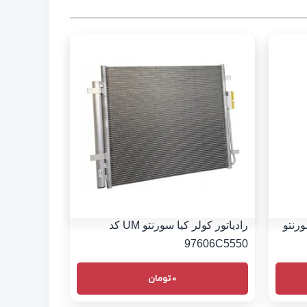
ورنتو
رادیاتور کولر کیا سورنتو UM کد
97606C5550
0
تومان