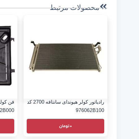
محصولات مرتبط
رادیاتور کولر هیوندای سانتافه 2700 کد
2B000
976062B100
0
تومان