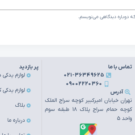
که دوباره دیدگاهی می‌نویسم.
تماس با ما
پر بازدید
021-36349625
لوازم یدکی ه
09002220360
لوازم یدکی ک
آدرس
تهران خیابان امیرکبیر کوچه سراج الملک
بلاگ
کوچه حمام سراج پلاک 18 طبقه سوم
واحد 5
درباره ما