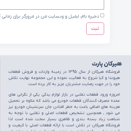
ذخیره نام، ایمیل و وبسایت من در مرورگر برای زمانی 
هیرکان پارت
فروشگاه هيرکان از سال 1395 در زمينه واردات و فروش قطعات
هيوندا و کيا شروع به فعاليت نموده و اين مجموعه نهايت تلاش
خود را در جهت رضايت مشتريان عزيز به کار برده است.
امروزه ورود قطعات تقلبي در بازار لوازم يدکي يکي از نگراني هاي
عمده مصرف کنندگان قطعات خودرو مي باشد که علاوه بر تحميل
هزينه هاي اضافي باعث به خطر افتادن جان سرنشينان خودرو نيز
مي شود , همچنين تشخيص قطعات اصلي و تقلبي با توجه به
شباهت زياد بسته بندي و ظاهري بسيار سخت شده است لذا
فروشگاه هيرکان در تلاش است با ارائه قطعات اصلي با کيفيت و