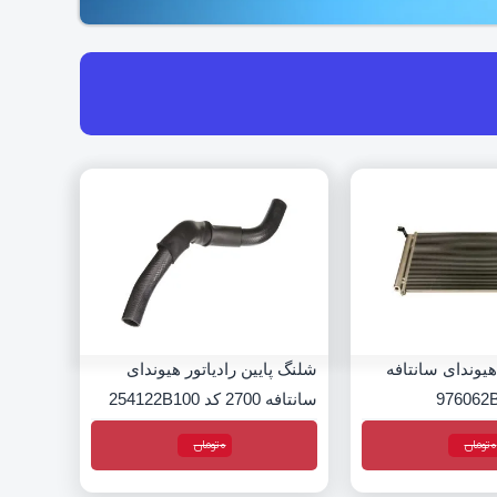
هیوندای سانتافه
شلنگ پایین رادیاتور هیوندای
سانتافه 2700 کد 254122B100
0
تومان
0
تومان