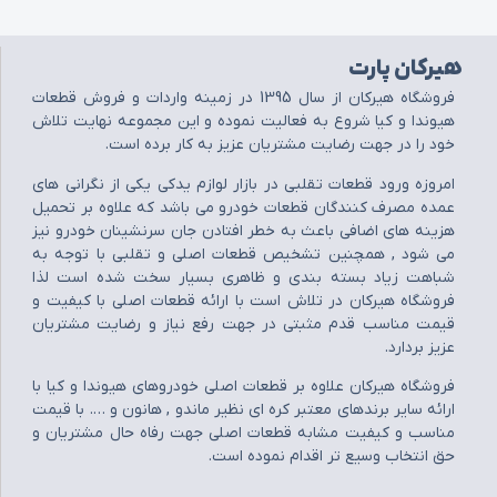
هیرکان پارت
فروشگاه هيرکان از سال 1395 در زمينه واردات و فروش قطعات
هيوندا و کيا شروع به فعاليت نموده و اين مجموعه نهايت تلاش
خود را در جهت رضايت مشتريان عزيز به کار برده است.
امروزه ورود قطعات تقلبي در بازار لوازم يدکي يکي از نگراني هاي
عمده مصرف کنندگان قطعات خودرو مي باشد که علاوه بر تحميل
هزينه هاي اضافي باعث به خطر افتادن جان سرنشينان خودرو نيز
مي شود , همچنين تشخيص قطعات اصلي و تقلبي با توجه به
شباهت زياد بسته بندي و ظاهري بسيار سخت شده است لذا
فروشگاه هيرکان در تلاش است با ارائه قطعات اصلي با کيفيت و
قيمت مناسب قدم مثبتي در جهت رفع نياز و رضايت مشتريان
عزيز بردارد.
فروشگاه هيرکان علاوه بر قطعات اصلي خودروهاي هيوندا و کيا با
ارائه ساير برندهاي معتبر کره اي نظير ماندو , هانون و …. با قيمت
مناسب و کيفيت مشابه قطعات اصلي جهت رفاه حال مشتريان و
حق انتخاب وسيع تر اقدام نموده است.