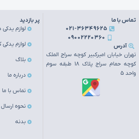
تماس با ما
پر بازدید
021-36349625
لوازم یدکی ه
09002220360
لوازم یدکی ک
آدرس
تهران خیابان امیرکبیر کوچه سراج الملک
بلاگ
کوچه حمام سراج پلاک 18 طبقه سوم
واحد 5
درباره ما
تماس با ما
نحوه ارسال
بدنه