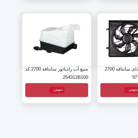
فن کولر هیوندای سانتافه 2700
منبع آب رادیاتور سانتافه 2700 کد
254312B100
0
تومان
0
تومان