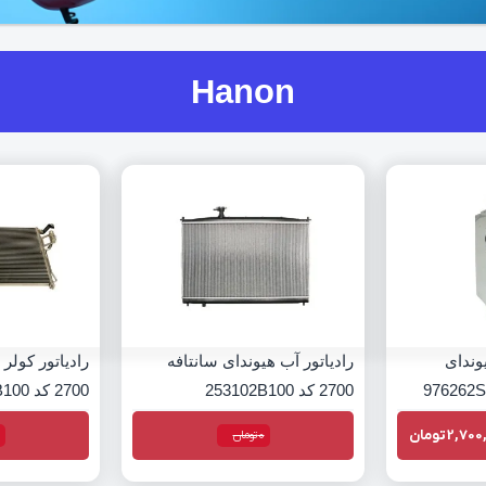
Hanon
وندای
رادیاتور آب هیوندای سانتافه
رادیاتور کولر 
2700 کد 253102B100
2700 کد 976062B100
2,700
تومان
0
تومان