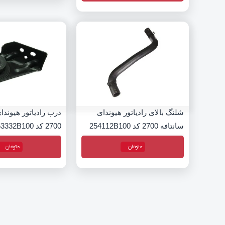
شلنگ بالای رادیاتور هیوندای
درب رادیاتور هیوندا
سانتافه 2700 کد 254112B100
2700 کد 253332B100
0
تومان
0
تومان