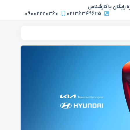
 رایگان با کارشناس
09002220360
02136349625