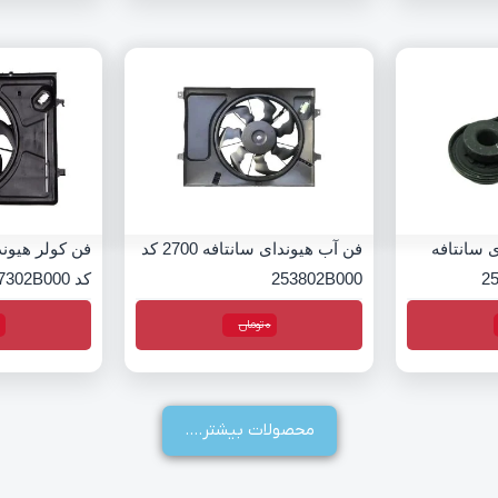
ی سانتافه
فن آب هیوندای سانتافه 2700 کد
253802B000
کد 977302B000
0
تومان
محصولات بیشتر....