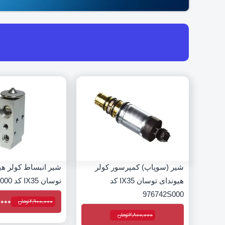
شیر (سوپاپ) کمپرسور کولر
شیر انبساط کولر هی
هیوندای توسان IX35 کد
توسان IX35 کد 976262S000
976742S000
,000
2,900,000
تومان
2,800,000
تومان