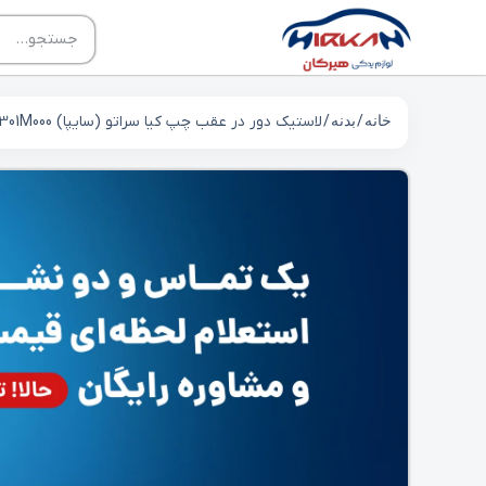
خانه
/
بدنه
/ لاستیک دور در عقب چپ کیا سراتو (سایپا) 831301M000