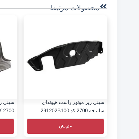
محصولات مرتبط
سینی زیر موتور راست هیوندای
سینی زی
سانتافه 2700 کد 291202B100
2700 کد 291302B000
0
تومان