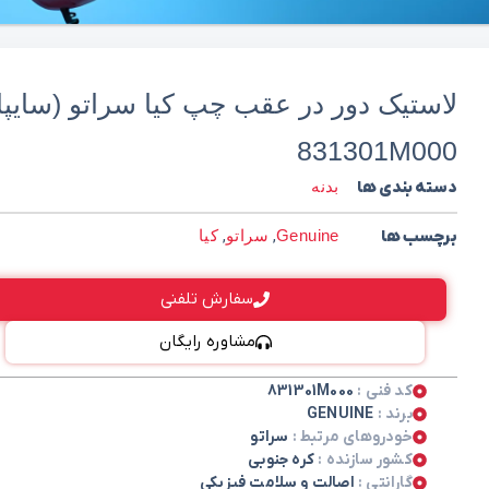
لاستیک دور در عقب چپ کیا سراتو (سایپا
831301M000
دسته بندی ها
بدنه
برچسب ها
Genuine
,
سراتو
,
کیا
سفارش تلفنی
مشاوره رایگان
کد فنی :
831301M000
برند :
GENUINE
خودروهای مرتبط :
سراتو
کشور سازنده :
کره جنوبی
گارانتی :
اصالت و سلامت فیزیکی