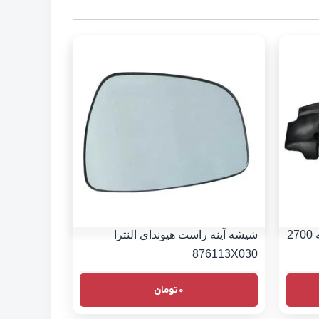
سینی زیر موتور هیوندای سانتافه 2700
شیشه آینه راست هیوندای النترا
876113X030
0
تومان