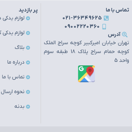
تماس با ما
پر بازدید
021-36349625
لوازم یدکی ه
09002220360
لوازم یدکی ک
آدرس
تهران خیابان امیرکبیر کوچه سراج الملک
بلاگ
کوچه حمام سراج پلاک 18 طبقه سوم
واحد 5
درباره ما
تماس با ما
نحوه ارسال
بدنه