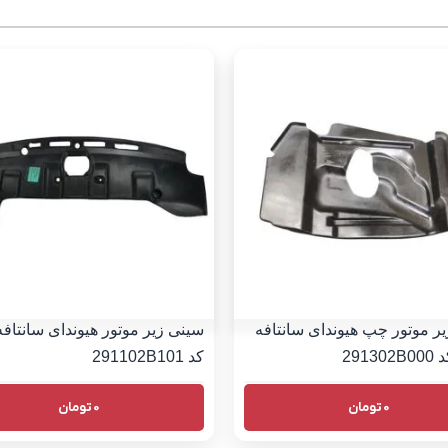
ر موتور چپ هیوندای سانتافه
کد 291102B101
0
تومان
0
تومان