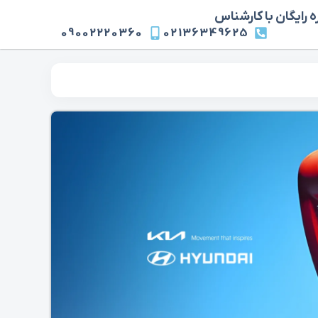
 رایگان با کارشناس
09002220360
02136349625