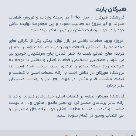
هیرکان پارت
فروشگاه هيرکان از سال 1395 در زمينه واردات و فروش قطعات
هيوندا و کيا شروع به فعاليت نموده و اين مجموعه نهايت تلاش
خود را در جهت رضايت مشتريان عزيز به کار برده است.
امروزه ورود قطعات تقلبي در بازار لوازم يدکي يکي از نگراني هاي
عمده مصرف کنندگان قطعات خودرو مي باشد که علاوه بر تحميل
هزينه هاي اضافي باعث به خطر افتادن جان سرنشينان خودرو نيز
مي شود , همچنين تشخيص قطعات اصلي و تقلبي با توجه به
شباهت زياد بسته بندي و ظاهري بسيار سخت شده است لذا
فروشگاه هيرکان در تلاش است با ارائه قطعات اصلي با کيفيت و
قيمت مناسب قدم مثبتي در جهت رفع نياز و رضايت مشتريان
عزيز بردارد.
فروشگاه هيرکان علاوه بر قطعات اصلي خودروهاي هيوندا و کيا با
ارائه ساير برندهاي معتبر کره اي نظير ماندو , هانون و …. با قيمت
مناسب و کيفيت مشابه قطعات اصلي جهت رفاه حال مشتريان و
حق انتخاب وسيع تر اقدام نموده است.