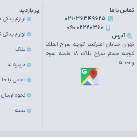
تماس با ما
پر بازدید
021-36349625
لوازم یدکی ه
09002220360
لوازم یدکی ک
آدرس
تهران خیابان امیرکبیر کوچه سراج الملک
بلاگ
کوچه حمام سراج پلاک 18 طبقه سوم
واحد 5
درباره ما
تماس با ما
نحوه ارسال
بدنه