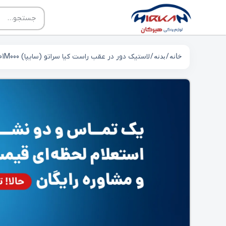
خانه
/
بدنه
/ لاستیک دور در عقب راست کیا سراتو (سایپا) 831401M000