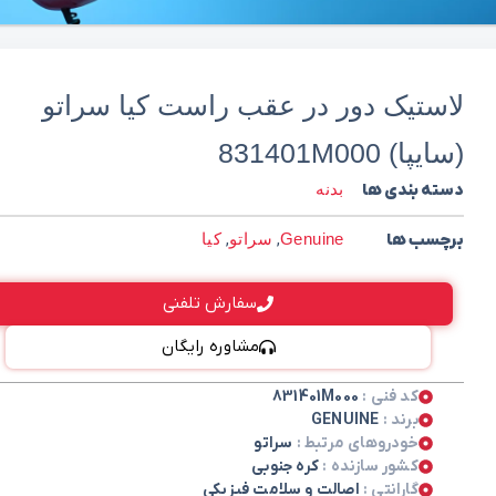
لاستیک دور در عقب راست کیا سراتو
(سایپا) 831401M000
دسته بندی ها
بدنه
برچسب ها
Genuine
,
سراتو
,
کیا
سفارش تلفنی
مشاوره رایگان
کد فنی :
831401M000
برند :
GENUINE
خودروهای مرتبط :
سراتو
کشور سازنده :
کره جنوبی
گارانتی :
اصالت و سلامت فیزیکی