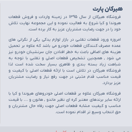
هیرکان پارت
فروشگاه هيرکان از سال 1395 در زمينه واردات و فروش قطعات
هيوندا و کيا شروع به فعاليت نموده و اين مجموعه نهايت تلاش
خود را در جهت رضايت مشتريان عزيز به کار برده است.
امروزه ورود قطعات تقلبي در بازار لوازم يدکي يکي از نگراني هاي
عمده مصرف کنندگان قطعات خودرو مي باشد که علاوه بر تحميل
هزينه هاي اضافي باعث به خطر افتادن جان سرنشينان خودرو نيز
مي شود , همچنين تشخيص قطعات اصلي و تقلبي با توجه به
شباهت زياد بسته بندي و ظاهري بسيار سخت شده است لذا
فروشگاه هيرکان در تلاش است با ارائه قطعات اصلي با کيفيت و
قيمت مناسب قدم مثبتي در جهت رفع نياز و رضايت مشتريان
عزيز بردارد.
فروشگاه هيرکان علاوه بر قطعات اصلي خودروهاي هيوندا و کيا با
ارائه ساير برندهاي معتبر کره اي نظير ماندو , هانون و …. با قيمت
مناسب و کيفيت مشابه قطعات اصلي جهت رفاه حال مشتريان و
حق انتخاب وسيع تر اقدام نموده است.