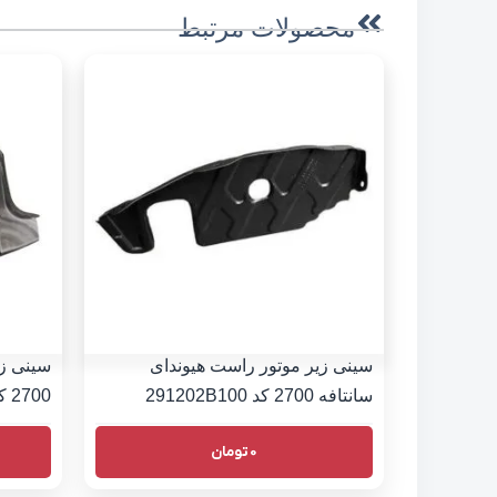
محصولات مرتبط
سینی زیر موتور راست هیوندای
سینی زی
سانتافه 2700 کد 291202B100
2700 کد 291302B000
0
تومان