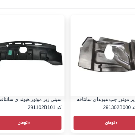
ر موتور چپ هیوندای سانتافه
کد 291102B101
0
تومان
0
تومان