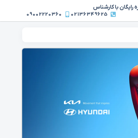
 رایگان با کارشناس
09002220360
02136349625