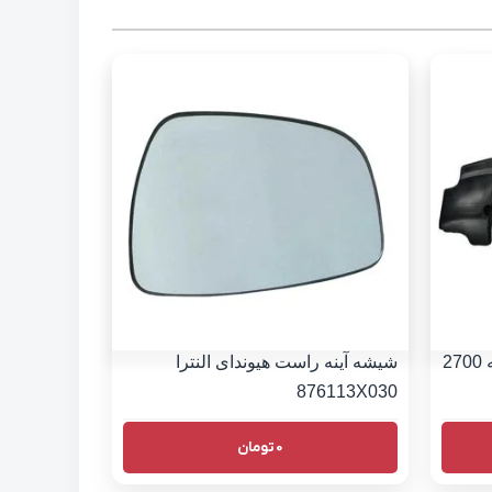
سینی زیر موتور هیوندای سانتافه 2700
شیشه آینه راست هیوندای النترا
876113X030
0
تومان