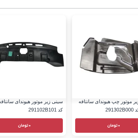
ر موتور چپ هیوندای سانتافه
کد 291102B101
0
تومان
0
تومان