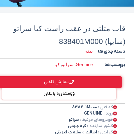
قاب مثلثی در عقب راست کیا سراتو
(سایپا) 838401M000
دسته بندی ها
بدنه
برچسب ها
Genuine
,
سراتو
,
کیا
سفارش تلفنی
مشاوره رایگان
کد فنی :
838401M000
برند :
GENUINE
خودروهای مرتبط :
سراتو
کشور سازنده :
کره جنوبی
گارانتی :
اصالت و سلامت فیزیکی