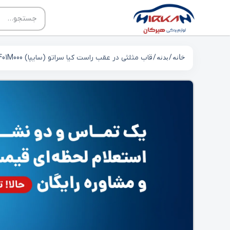
خانه
/
بدنه
/ قاب مثلثی در عقب راست کیا سراتو (سایپا) 838401M000