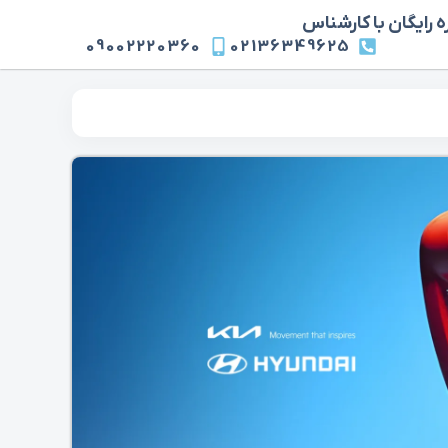
 رایگان با کارشناس
09002220360
02136349625