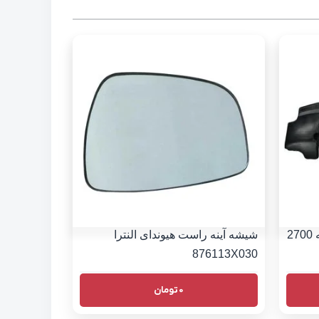
سینی زیر موتور هیوندای سانتافه 2700
شیشه آینه راست هیوندای النترا
876113X030
0
تومان