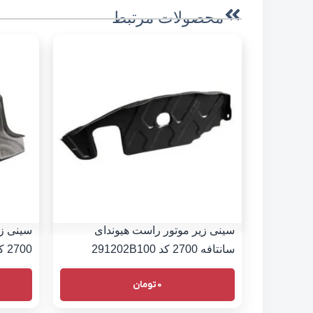
محصولات مرتبط
سینی زیر موتور راست هیوندای
سینی زی
سانتافه 2700 کد 291202B100
2700 کد 291302B000
0
تومان