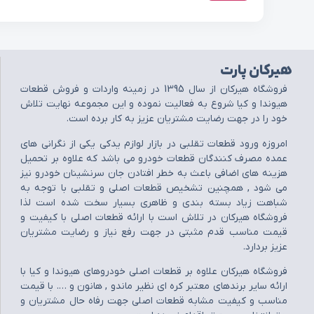
هیرکان پارت
فروشگاه هيرکان از سال 1395 در زمينه واردات و فروش قطعات
هيوندا و کيا شروع به فعاليت نموده و اين مجموعه نهايت تلاش
خود را در جهت رضايت مشتريان عزيز به کار برده است.
امروزه ورود قطعات تقلبي در بازار لوازم يدکي يکي از نگراني هاي
عمده مصرف کنندگان قطعات خودرو مي باشد که علاوه بر تحميل
هزينه هاي اضافي باعث به خطر افتادن جان سرنشينان خودرو نيز
مي شود , همچنين تشخيص قطعات اصلي و تقلبي با توجه به
شباهت زياد بسته بندي و ظاهري بسيار سخت شده است لذا
فروشگاه هيرکان در تلاش است با ارائه قطعات اصلي با کيفيت و
قيمت مناسب قدم مثبتي در جهت رفع نياز و رضايت مشتريان
عزيز بردارد.
فروشگاه هيرکان علاوه بر قطعات اصلي خودروهاي هيوندا و کيا با
ارائه ساير برندهاي معتبر کره اي نظير ماندو , هانون و …. با قيمت
مناسب و کيفيت مشابه قطعات اصلي جهت رفاه حال مشتريان و