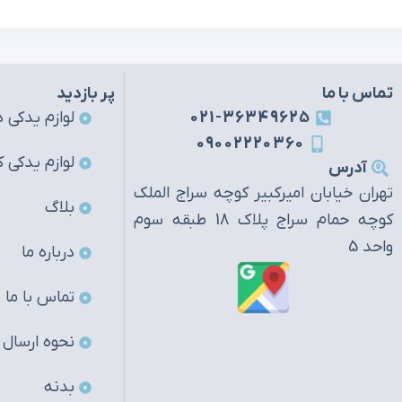
تماس با ما
پر بازدید
021-36349625
لوازم یدکی ه
09002220360
لوازم یدکی ک
آدرس
تهران خیابان امیرکبیر کوچه سراج الملک
بلاگ
کوچه حمام سراج پلاک 18 طبقه سوم
واحد 5
درباره ما
تماس با ما
نحوه ارسال
بدنه