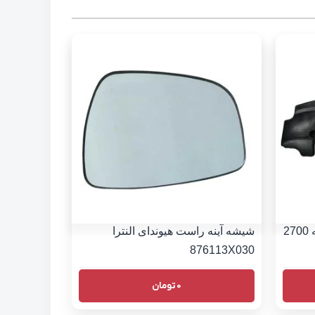
سینی زیر موتور هیوندای سانتافه 2700
شیشه آینه راست هیوندای النترا
876113X030
0
تومان