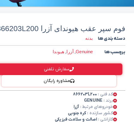
فوم سپر عقب هیوندای آزرا 866203L200
دسته بندی ها
بدنه
برچسب ها
Genuine
,
آزرا
,
هیوندا
سفارش تلفنی
مشاوره رایگان
کد فنی :
866203L200
برند :
GENUINE
خودروهای مرتبط :
آزرا
کشور سازنده :
کره جنوبی
گارانتی :
اصالت و سلامت فیزیکی