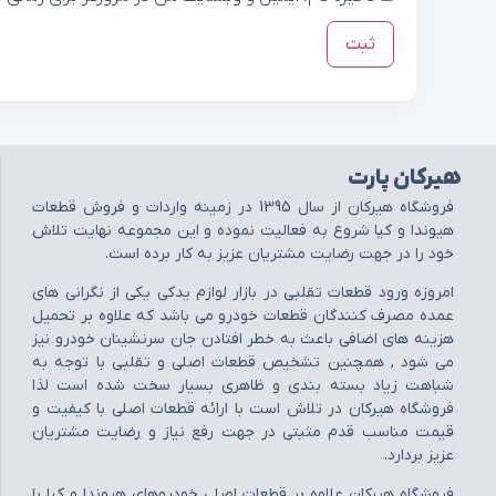
هیرکان پارت
فروشگاه هيرکان از سال 1395 در زمينه واردات و فروش قطعات
هيوندا و کيا شروع به فعاليت نموده و اين مجموعه نهايت تلاش
خود را در جهت رضايت مشتريان عزيز به کار برده است.
امروزه ورود قطعات تقلبي در بازار لوازم يدکي يکي از نگراني هاي
عمده مصرف کنندگان قطعات خودرو مي باشد که علاوه بر تحميل
هزينه هاي اضافي باعث به خطر افتادن جان سرنشينان خودرو نيز
مي شود , همچنين تشخيص قطعات اصلي و تقلبي با توجه به
شباهت زياد بسته بندي و ظاهري بسيار سخت شده است لذا
فروشگاه هيرکان در تلاش است با ارائه قطعات اصلي با کيفيت و
قيمت مناسب قدم مثبتي در جهت رفع نياز و رضايت مشتريان
عزيز بردارد.
فروشگاه هيرکان علاوه بر قطعات اصلي خودروهاي هيوندا و کيا با