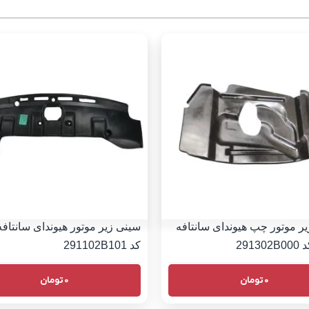
ر موتور چپ هیوندای سانتافه
کد 291102B101
0
تومان
0
تومان