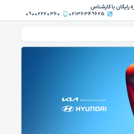
 رایگان با کارشناس
09002220360
02136349625