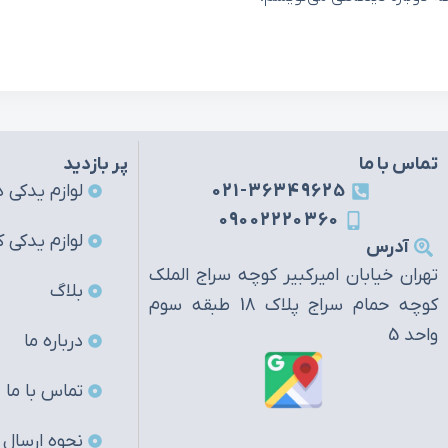
تماس با ما
پر بازدید
021-36349625
لوازم یدکی ه
09002220360
لوازم یدکی ک
آدرس
تهران خیابان امیرکبیر کوچه سراج الملک
بلاگ
کوچه حمام سراج پلاک 18 طبقه سوم
واحد 5
درباره ما
تماس با ما
نحوه ارسال