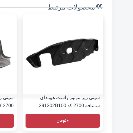
محصولات مرتبط
سینی زیر موتور راست هیوندای
سینی زی
سانتافه 2700 کد 291202B100
2700 کد 291302B000
0
تومان