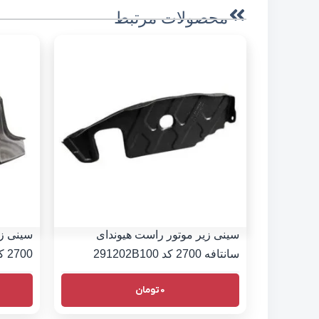
محصولات مرتبط
سینی زیر موتور راست هیوندای
سینی زی
سانتافه 2700 کد 291202B100
2700 کد 291302B000
0
تومان