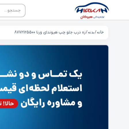
خانه
/
بدنه
/ زه درب جلو چپ هیوندای ورنا 8772125500