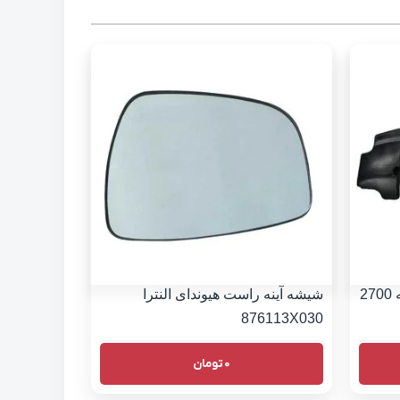
سینی زیر موتور هیوندای سانتافه 2700
شیشه آینه راست هیوندای النترا
876113X030
0
تومان