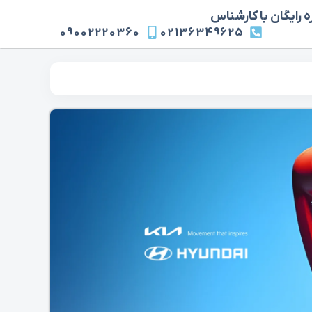
 رایگان با کارشناس
09002220360
02136349625