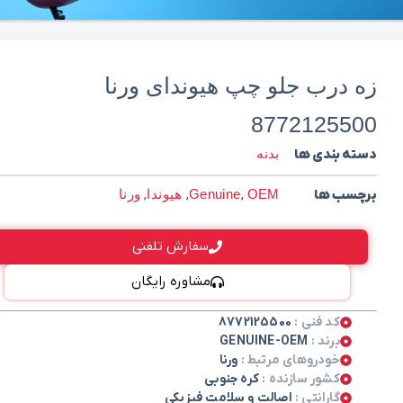
زه درب جلو چپ هیوندای ورنا
8772125500
دسته بندی ها
بدنه
برچسب ها
OEM
,
Genuine
,
هیوندا
,
ورنا
سفارش تلفنی
مشاوره رایگان
کد فنی :
8772125500
برند :
GENUINE-OEM
خودروهای مرتبط :
ورنا
کشور سازنده :
کره جنوبی
گارانتی :
اصالت و سلامت فیزیکی