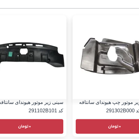
ر موتور چپ هیوندای سانتافه
کد 291102B101
0
تومان
0
تومان