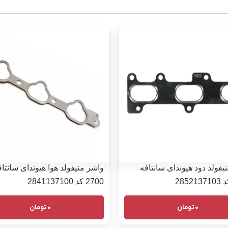
یفولد دود هیوندای سانتافه
واشر منیفولد هوا هیوندای سانتاف
2700 کد 2841137100
0
تومان
0
تومان