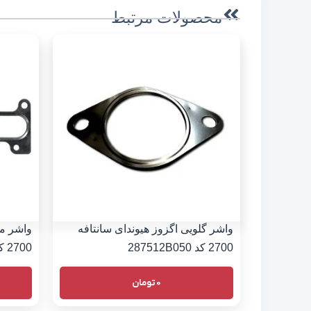
محصولات مرتبط
واشر گلویی اگزوز هیوندای سانتافه
واشر من
2700 کد 287512B050
2700 کد 2852137103
0
تومان