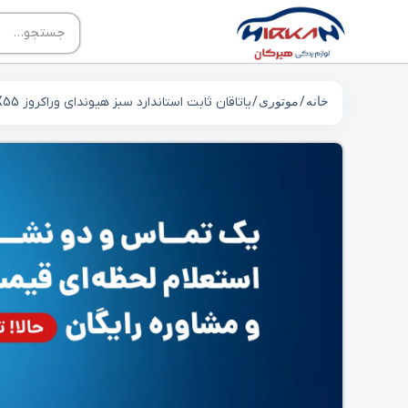
خانه
/
موتوری
/ یاتاقان ثابت استاندارد سبز هیوندای وراکروز IX55 کد 210203C210