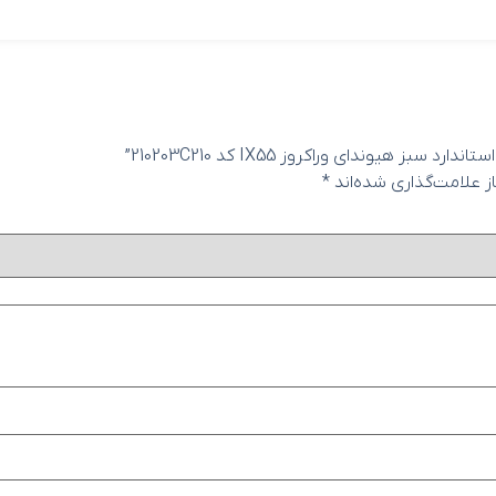
هیوندای وراکروز IX55 کد 210203C210”
 علامت‌گذاری شده‌اند
*