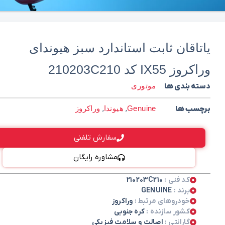
یاتاقان ثابت استاندارد سبز هیوندای
وراکروز IX55 کد 210203C210
دسته بندی ها
موتوری
برچسب ها
Genuine
,
هیوندا
,
وراکروز
سفارش تلفنی
مشاوره رایگان
کد فنی :
210203C210
برند :
GENUINE
خودروهای مرتبط :
وراکروز
کشور سازنده :
کره جنوبی
گارانتی :
اصالت و سلامت فیزیکی