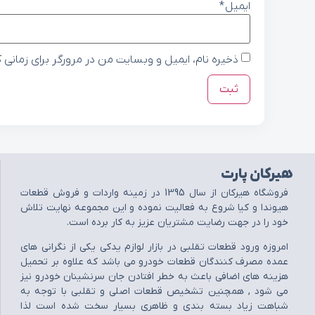
ایمیل
*
ذخیره نام، ایمیل و وبسایت من در مرورگر برای زمانی 
هیرکان پارت
فروشگاه هيرکان از سال 1395 در زمينه واردات و فروش قطعات
هيوندا و کيا شروع به فعاليت نموده و اين مجموعه نهايت تلاش
خود را در جهت رضايت مشتريان عزيز به کار برده است.
امروزه ورود قطعات تقلبي در بازار لوازم يدکي يکي از نگراني هاي
عمده مصرف کنندگان قطعات خودرو مي باشد که علاوه بر تحميل
هزينه هاي اضافي باعث به خطر افتادن جان سرنشينان خودرو نيز
مي شود , همچنين تشخيص قطعات اصلي و تقلبي با توجه به
شباهت زياد بسته بندي و ظاهري بسيار سخت شده است لذا