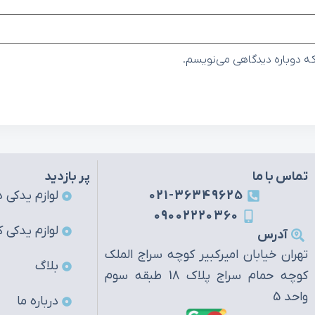
که دوباره دیدگاهی می‌نویسم.
تماس با ما
پر بازدید
021-36349625
لوازم یدکی ه
09002220360
لوازم یدکی ک
آدرس
تهران خیابان امیرکبیر کوچه سراج الملک
بلاگ
کوچه حمام سراج پلاک 18 طبقه سوم
واحد 5
درباره ما