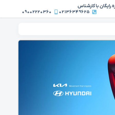
 رایگان با کارشناس
09002220360
02136349625