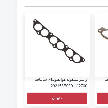
ه
واشر منیفولد هوا هیوندای سانتافه
2700 کد 292153E000
0
تومان