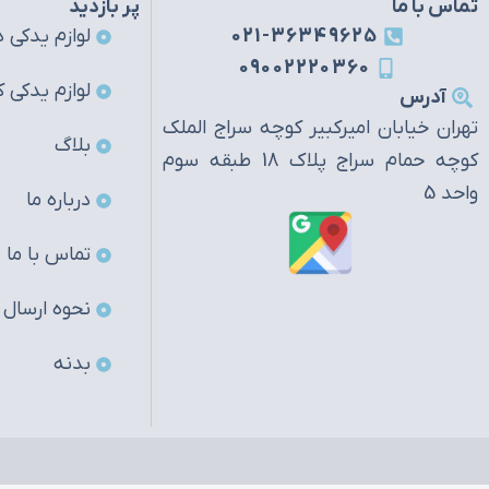
تماس با ما
پر بازدید
021-36349625
لوازم یدکی ه
09002220360
لوازم یدکی ک
آدرس
تهران خیابان امیرکبیر کوچه سراج الملک
بلاگ
کوچه حمام سراج پلاک 18 طبقه سوم
واحد 5
درباره ما
تماس با ما
نحوه ارسال
بدنه