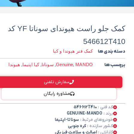
کمک جلو راست هیوندای سوناتا YF کد
546612T410
دسته بندی ها
کمک فنر هیوندا و کیا
برچسب ها
MANDO
,
Genuine
,
سوناتا
,
کیا اپتیما
,
هیوندا
سفارش تلفنی
مشاوره رایگان
کد فنی :
546612T410
برند :
GENUINE-MANDO
خودروهای مرتبط :
سوناتا-اپتیما
کشور سازنده :
کره جنوبی
گارانتی :
اصالت و سلامت فیزیکی