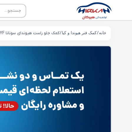
خانه
/
کمک فنر هیوندا و کیا
/ کمک جلو راست هیوندای سوناتا YF کد 546612T410