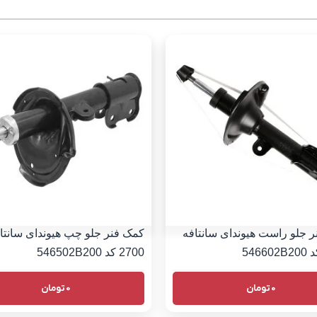
 جلو راست هیوندای سانتافه
کمک فنر جلو چپ هیوندای سانتا
2700 کد 546502B200
0
تومان
0
تومان