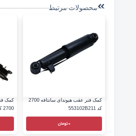
محصولات مرتبط
کمک فنر عقب هیوندای سانتافه 2700
کمک فنر
کد 553102B211
2700 کد 546602B200
0
تومان