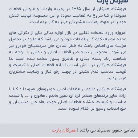
هیرکان پارت
فروشگاه هيرکان از سال 1395 در زمينه واردات و فروش قطعات
هيوندا و کيا شروع به فعاليت نموده و اين مجموعه نهايت تلاش
خود را در جهت رضايت مشتريان عزيز به کار برده است.
امروزه ورود قطعات تقلبي در بازار لوازم يدکي يکي از نگراني هاي
عمده مصرف کنندگان قطعات خودرو مي باشد که علاوه بر تحميل
هزينه هاي اضافي باعث به خطر افتادن جان سرنشينان خودرو نيز
مي شود , همچنين تشخيص قطعات اصلي و تقلبي با توجه به
شباهت زياد بسته بندي و ظاهري بسيار سخت شده است لذا
فروشگاه هيرکان در تلاش است با ارائه قطعات اصلي با کيفيت و
قيمت مناسب قدم مثبتي در جهت رفع نياز و رضايت مشتريان
عزيز بردارد.
فروشگاه هيرکان علاوه بر قطعات اصلي خودروهاي هيوندا و کيا با
ارائه ساير برندهاي معتبر کره اي نظير ماندو , هانون و …. با قيمت
مناسب و کيفيت مشابه قطعات اصلي جهت رفاه حال مشتريان و
حق انتخاب وسيع تر اقدام نموده است.
تمامی حقوق محفوظ می باشد |
هیرکان پارت