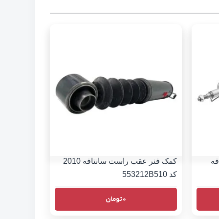
فه
کمک فنر عقب راست سانتافه 2010
کد 553212B510
0
تومان