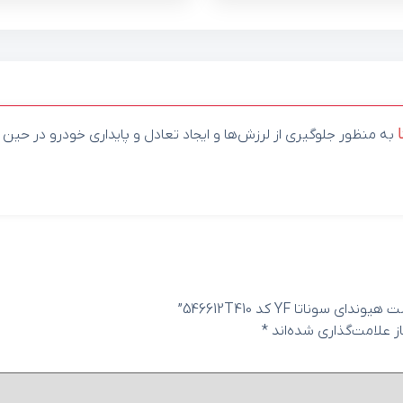
به منظور جلوگیری از لرزش‌ها و ایجاد تعادل و پایداری خودرو در حین ر
اتا YF کد 546612T410”
 علامت‌گذاری شده‌اند
*