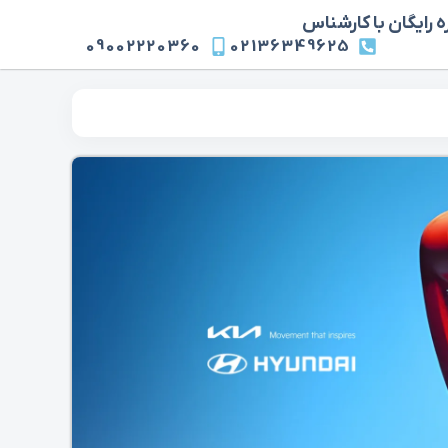
 رایگان با کارشناس
09002220360
02136349625