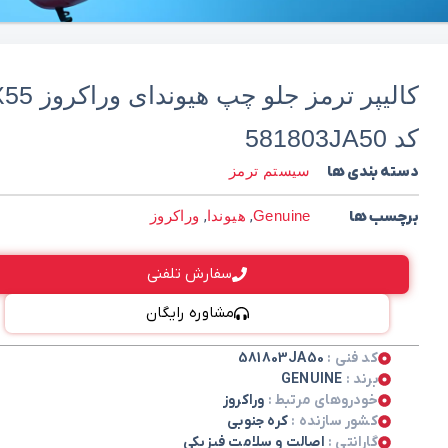
کالیپر ترمز جلو چپ هیوندا
کد 581803JA50
دسته بندی ها
سیستم ترمز
برچسب ها
Genuine
,
هیوندا
,
وراکروز
سفارش تلفنی
مشاوره رایگان
کد فنی :
581803JA50
برند :
GENUINE
خودروهای مرتبط :
وراکروز
کشور سازنده :
کره جنوبی
گارانتی :
اصالت و سلامت فیزیکی