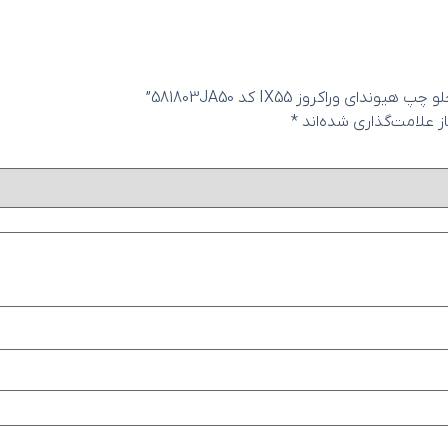
وراکروز IX55 کد 581803JA50”
 علامت‌گذاری شده‌اند
*