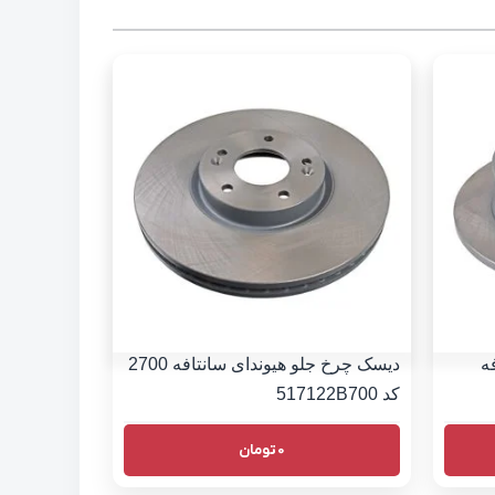
ه
دیسک چرخ جلو هیوندای سانتافه 2700
کد 517122B700
0
تومان