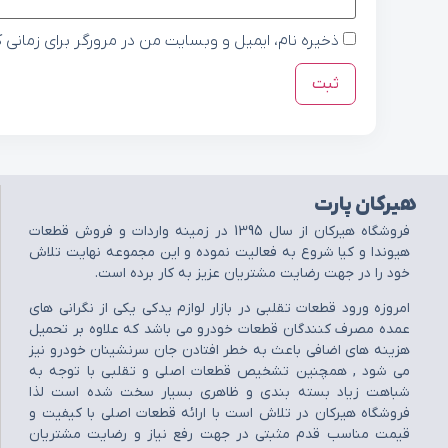
ذخیره نام، ایمیل و وبسایت من در مرورگر برای زمانی 
هیرکان پارت
فروشگاه هيرکان از سال 1395 در زمينه واردات و فروش قطعات
هيوندا و کيا شروع به فعاليت نموده و اين مجموعه نهايت تلاش
خود را در جهت رضايت مشتريان عزيز به کار برده است.
امروزه ورود قطعات تقلبي در بازار لوازم يدکي يکي از نگراني هاي
عمده مصرف کنندگان قطعات خودرو مي باشد که علاوه بر تحميل
هزينه هاي اضافي باعث به خطر افتادن جان سرنشينان خودرو نيز
مي شود , همچنين تشخيص قطعات اصلي و تقلبي با توجه به
شباهت زياد بسته بندي و ظاهري بسيار سخت شده است لذا
فروشگاه هيرکان در تلاش است با ارائه قطعات اصلي با کيفيت و
قيمت مناسب قدم مثبتي در جهت رفع نياز و رضايت مشتريان