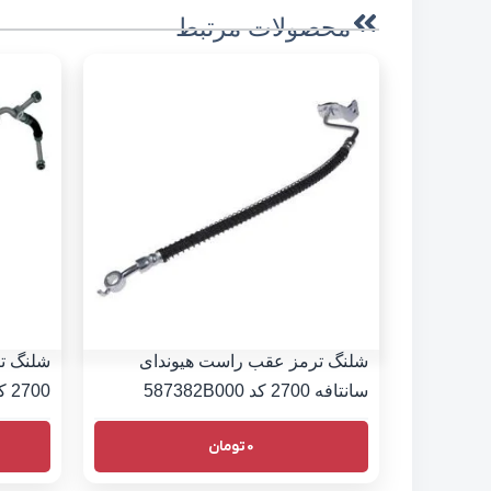
محصولات مرتبط
شلنگ ترمز عقب راست هیوندای
شلنگ ت
سانتافه 2700 کد 587382B000
2700 کد 587372B000
0
تومان