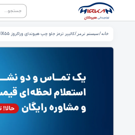
خانه
/
سیستم ترمز
/ کالیپر ترمز جلو چپ هیوندای وراکروز IX55 کد 581803JA50