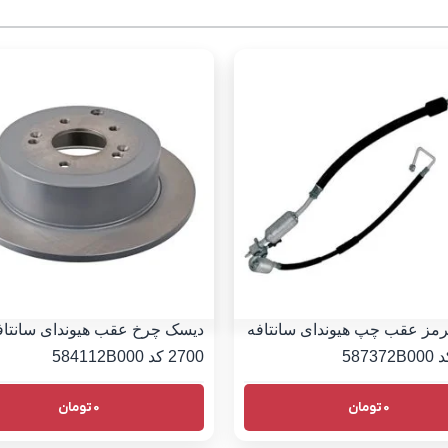
رمز عقب چپ هیوندای سانتافه
دیسک چرخ عقب هیوندای سانتاف
2700 کد 584112B000
0
تومان
0
تومان