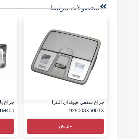
محصولات مرتبط
چراغ سقفی هیوندای النترا
چراغ پل
1M400
928003X600TX
0
تومان