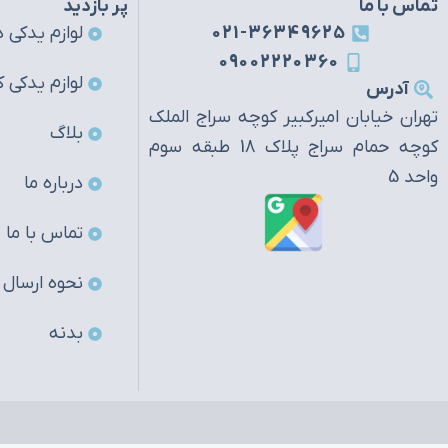
تماس با ما
پر بازدید
021-36349625
لوازم یدکی ه
09002220360
لوازم یدکی ک
آدرس
تهران خیابان امیرکبیر کوچه سراج الملک
بلاگ
کوچه حمام سراج پلاک 18 طبقه سوم
واحد 5
درباره ما
تماس با ما
نحوه ارسال
بدنه