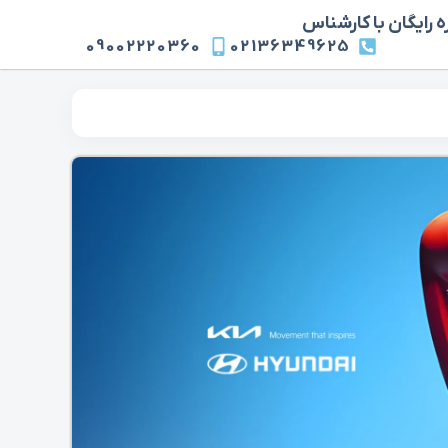
 رایگان با کارشناس
09002220360
02136349625