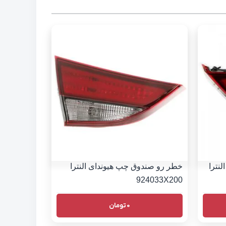
نترا
خطر رو صندوق چپ هیوندای النترا
924033X200
0
تومان