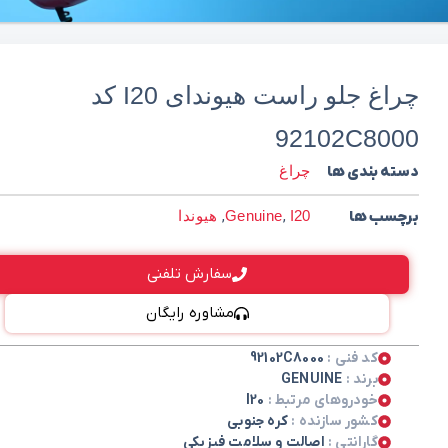
چراغ جلو راست هیوندای I20 کد
92102C8000
دسته بندی ها
چراغ
برچسب ها
I20
,
Genuine
,
هیوندا
سفارش تلفنی
مشاوره رایگان
کد فنی :
92102C8000
برند :
GENUINE
خودروهای مرتبط :
I20
کشور سازنده :
کره جنوبی
گارانتی :
اصالت و سلامت فیزیکی