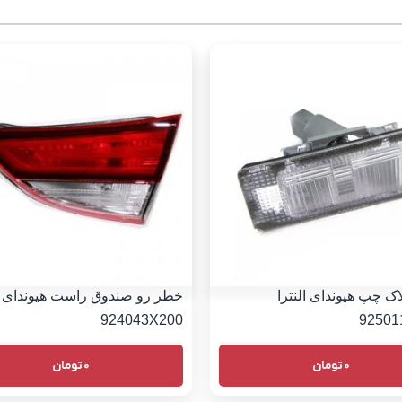
اک چپ هیوندای النترا
خطر رو صندوق راست هیوندای ال
924043X200
92501
0
تومان
0
تومان