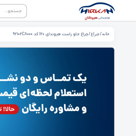
خانه
/
چراغ
/ چراغ جلو راست هیوندای I20 کد 92102C8000