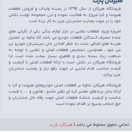
هیرکان پارت
فروشگاه هيرکان از سال 1395 در زمينه واردات و فروش قطعات
هيوندا و کيا شروع به فعاليت نموده و اين مجموعه نهايت تلاش
خود را در جهت رضايت مشتريان عزيز به کار برده است.
امروزه ورود قطعات تقلبي در بازار لوازم يدکي يکي از نگراني هاي
عمده مصرف کنندگان قطعات خودرو مي باشد که علاوه بر تحميل
هزينه هاي اضافي باعث به خطر افتادن جان سرنشينان خودرو نيز
مي شود , همچنين تشخيص قطعات اصلي و تقلبي با توجه به
شباهت زياد بسته بندي و ظاهري بسيار سخت شده است لذا
فروشگاه هيرکان در تلاش است با ارائه قطعات اصلي با کيفيت و
قيمت مناسب قدم مثبتي در جهت رفع نياز و رضايت مشتريان
عزيز بردارد.
فروشگاه هيرکان علاوه بر قطعات اصلي خودروهاي هيوندا و کيا با
ارائه ساير برندهاي معتبر کره اي نظير ماندو , هانون و …. با قيمت
مناسب و کيفيت مشابه قطعات اصلي جهت رفاه حال مشتريان و
حق انتخاب وسيع تر اقدام نموده است.
تمامی حقوق محفوظ می باشد |
هیرکان پارت