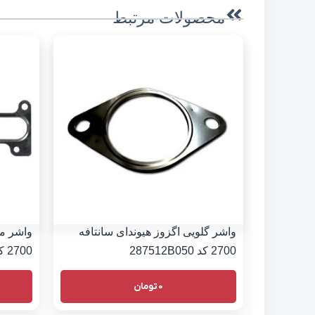
محصولات مرتبط
واشر گلویی اگزوز هیوندای سانتافه
واشر من
2700 کد 287512B050
2700 کد 2852137103
0
تومان