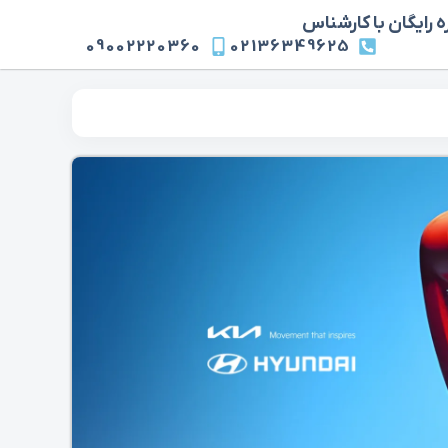
 رایگان با کارشناس
09002220360
02136349625