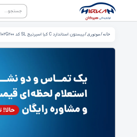
خانه
/
موتوری
/ پیستون استاندارد C کیا اسپرتیج SL کد 234102G200