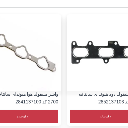
یفولد دود هیوندای سانتافه
واشر منیفولد هوا هیوندای سانتاف
2700 کد 2841137100
0
تومان
0
تومان