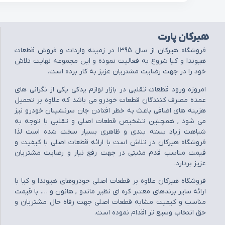
هیرکان پارت
فروشگاه هيرکان از سال 1395 در زمينه واردات و فروش قطعات
هيوندا و کيا شروع به فعاليت نموده و اين مجموعه نهايت تلاش
خود را در جهت رضايت مشتريان عزيز به کار برده است.
امروزه ورود قطعات تقلبي در بازار لوازم يدکي يکي از نگراني هاي
عمده مصرف کنندگان قطعات خودرو مي باشد که علاوه بر تحميل
هزينه هاي اضافي باعث به خطر افتادن جان سرنشينان خودرو نيز
مي شود , همچنين تشخيص قطعات اصلي و تقلبي با توجه به
شباهت زياد بسته بندي و ظاهري بسيار سخت شده است لذا
فروشگاه هيرکان در تلاش است با ارائه قطعات اصلي با کيفيت و
قيمت مناسب قدم مثبتي در جهت رفع نياز و رضايت مشتريان
عزيز بردارد.
فروشگاه هيرکان علاوه بر قطعات اصلي خودروهاي هيوندا و کيا با
ارائه ساير برندهاي معتبر کره اي نظير ماندو , هانون و …. با قيمت
مناسب و کيفيت مشابه قطعات اصلي جهت رفاه حال مشتريان و
حق انتخاب وسيع تر اقدام نموده است.