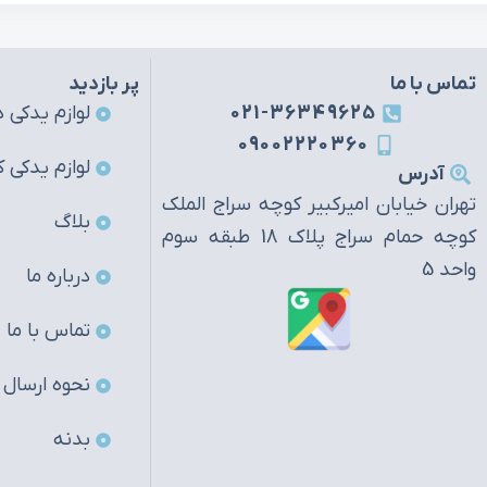
تماس با ما
پر بازدید
021-36349625
لوازم یدکی ه
09002220360
لوازم یدکی ک
آدرس
تهران خیابان امیرکبیر کوچه سراج الملک
بلاگ
کوچه حمام سراج پلاک 18 طبقه سوم
واحد 5
درباره ما
تماس با ما
نحوه ارسال
بدنه