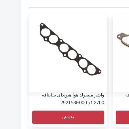
ه
واشر منیفولد هوا هیوندای سانتافه
2700 کد 292153E000
0
تومان