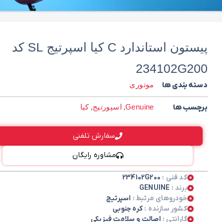
پیستون استاندارد C کیا اسپرتیج SL کد
234102G200
دسته بندی ها
موتوری
برچسب ها
Genuine
,
اسپورتیج
,
کیا
سفارش تلفنی
مشاوره رایگان
کد فنی :
234102G200
برند :
GENUINE
خودروهای مرتبط :
اسپرتیج
کشور سازنده :
کره جنوبی
گارانتی :
اصالت و سلامت فیزیکی