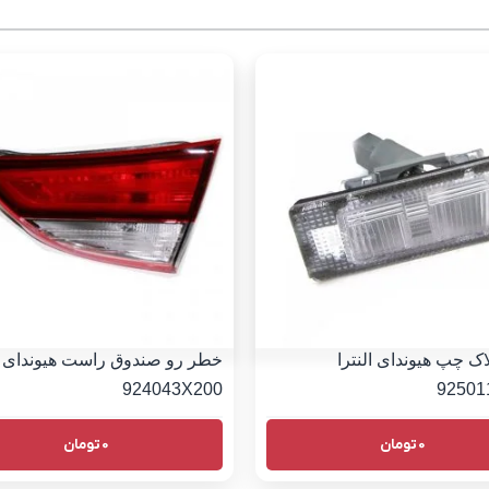
اک چپ هیوندای النترا
خطر رو صندوق راست هیوندای ال
924043X200
92501
0
تومان
0
تومان