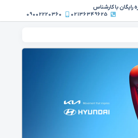
 رایگان با کارشناس
09002220360
02136349625