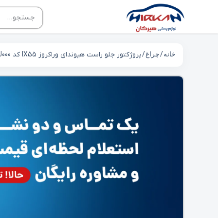
خانه
/
چراغ
/ پروژکتور جلو راست هیوندای وراکروز IX55 کد 922023J000