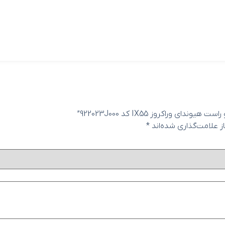
وراکروز IX55 کد 922023J000”
 علامت‌گذاری شده‌اند
*