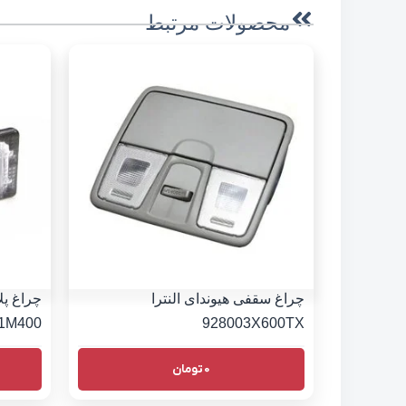
محصولات مرتبط
چراغ سقفی هیوندای النترا
چراغ پل
1M400
928003X600TX
0
تومان