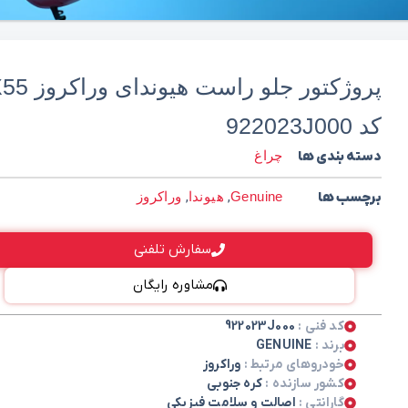
پروژکتور جلو راست هیوند
کد 922023J000
دسته بندی ها
چراغ
برچسب ها
Genuine
,
هیوندا
,
وراکروز
سفارش تلفنی
مشاوره رایگان
کد فنی :
922023J000
برند :
GENUINE
خودروهای مرتبط :
وراکروز
کشور سازنده :
کره جنوبی
گارانتی :
اصالت و سلامت فیزیکی