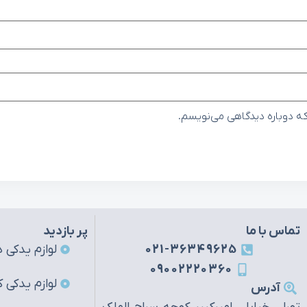
که دوباره دیدگاهی می‌نویسم.
تماس با ما
پر بازدید
021-36349625
لوازم یدکی ه
09002220360
لوازم یدکی ک
آدرس