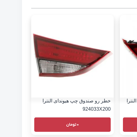
نترا
خطر رو صندوق چپ هیوندای النترا
924033X200
0
تومان