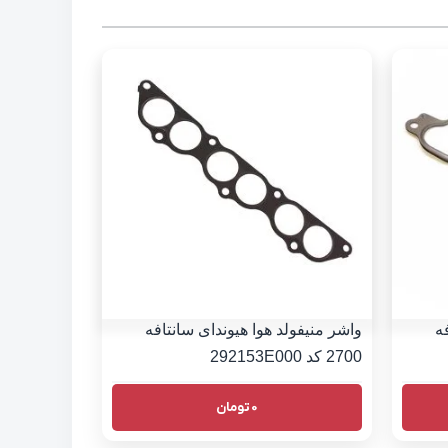
ه
واشر منیفولد هوا هیوندای سانتافه
2700 کد 292153E000
0
تومان