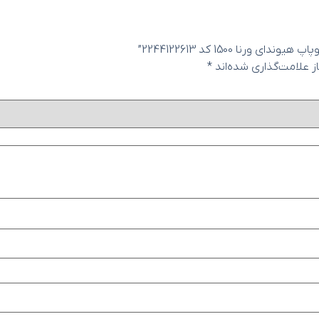
ا 1500 کد 2244122613”
 علامت‌گذاری شده‌اند
*