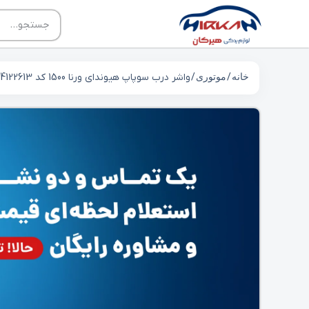
خانه
/
موتوری
/ واشر درب سوپاپ هیوندای ورنا 1500 کد 2244122613