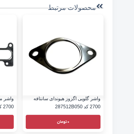
محصولات مرتبط
واشر گلویی اگزوز هیوندای سانتافه
واشر من
2700 کد 287512B050
2700 کد 2852137103
0
تومان