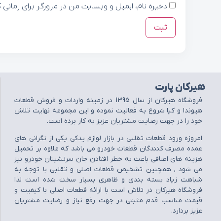
ذخیره نام، ایمیل و وبسایت من در مرورگر برای زمانی 
هیرکان پارت
فروشگاه هيرکان از سال 1395 در زمينه واردات و فروش قطعات
هيوندا و کيا شروع به فعاليت نموده و اين مجموعه نهايت تلاش
خود را در جهت رضايت مشتريان عزيز به کار برده است.
امروزه ورود قطعات تقلبي در بازار لوازم يدکي يکي از نگراني هاي
عمده مصرف کنندگان قطعات خودرو مي باشد که علاوه بر تحميل
هزينه هاي اضافي باعث به خطر افتادن جان سرنشينان خودرو نيز
مي شود , همچنين تشخيص قطعات اصلي و تقلبي با توجه به
شباهت زياد بسته بندي و ظاهري بسيار سخت شده است لذا
فروشگاه هيرکان در تلاش است با ارائه قطعات اصلي با کيفيت و
قيمت مناسب قدم مثبتي در جهت رفع نياز و رضايت مشتريان
عزيز بردارد.