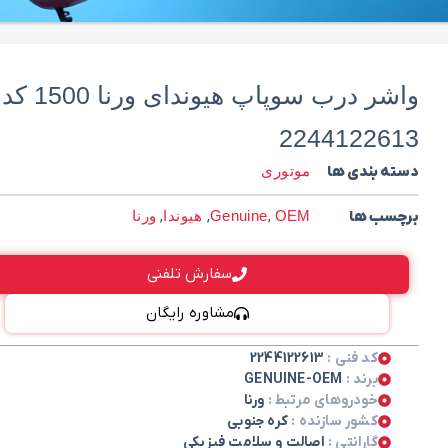
واشر درب سوپاپ هیوندای ورنا 1500 کد
2244122613
دسته بندی ها
موتوری
برچسب ها
OEM
,
Genuine
,
هیوندا
,
ورنا
سفارش تلفنی
مشاوره رایگان
کد فنی :
2244122613
برند :
GENUINE-OEM
خودروهای مرتبط :
ورنا
کشور سازنده :
کره جنوبی
گارانتی :
اصالت و سلامت فیزیکی