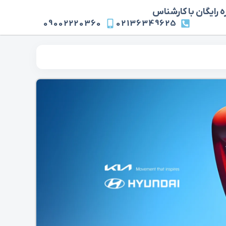
 رایگان با کارشناس
09002220360
02136349625