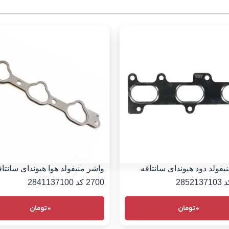
یفولد دود هیوندای سانتافه
واشر منیفولد هوا هیوندای سانتاف
2700 کد 2841137100
0
تومان
0
تومان