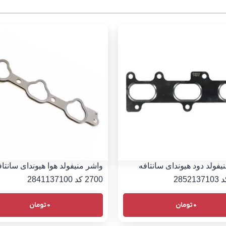
یفولد دود هیوندای سانتافه
واشر منیفولد هوا هیوندای سانتاف
2700 کد 2841137100
0
تومان
0
تومان