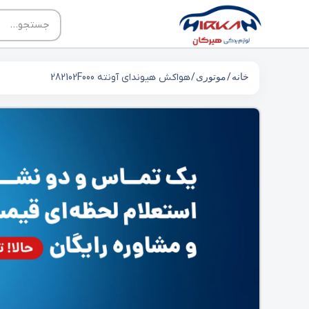
خانه
/
موتوری
/ هواکش هیوندای آونته 282102F000