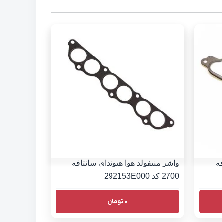
ه
واشر منیفولد هوا هیوندای سانتافه
2700 کد 292153E000
0
تومان