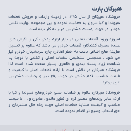
هیرکان پارت
فروشگاه هيرکان از سال 1395 در زمينه واردات و فروش قطعات
هيوندا و کيا شروع به فعاليت نموده و اين مجموعه نهايت تلاش
خود را در جهت رضايت مشتريان عزيز به کار برده است.
امروزه ورود قطعات تقلبي در بازار لوازم يدکي يکي از نگراني هاي
عمده مصرف کنندگان قطعات خودرو مي باشد که علاوه بر تحميل
هزينه هاي اضافي باعث به خطر افتادن جان سرنشينان خودرو نيز
مي شود , همچنين تشخيص قطعات اصلي و تقلبي با توجه به
شباهت زياد بسته بندي و ظاهري بسيار سخت شده است لذا
فروشگاه هيرکان در تلاش است با ارائه قطعات اصلي با کيفيت و
قيمت مناسب قدم مثبتي در جهت رفع نياز و رضايت مشتريان
عزيز بردارد.
فروشگاه هيرکان علاوه بر قطعات اصلي خودروهاي هيوندا و کيا با
ارائه ساير برندهاي معتبر کره اي نظير ماندو , هانون و …. با قيمت
مناسب و کيفيت مشابه قطعات اصلي جهت رفاه حال مشتريان و
حق انتخاب وسيع تر اقدام نموده است.