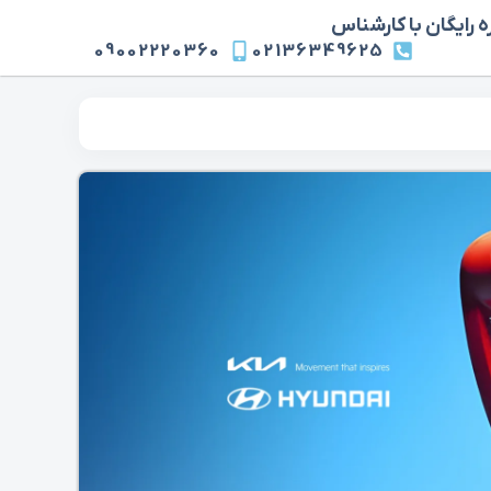
 رایگان با کارشناس
09002220360
02136349625