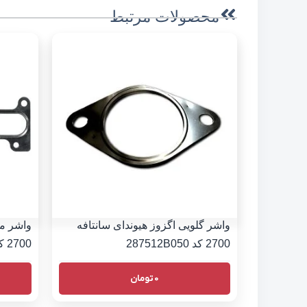
محصولات مرتبط
واشر گلویی اگزوز هیوندای سانتافه
واشر من
2700 کد 287512B050
2700 کد 2852137103
0
تومان