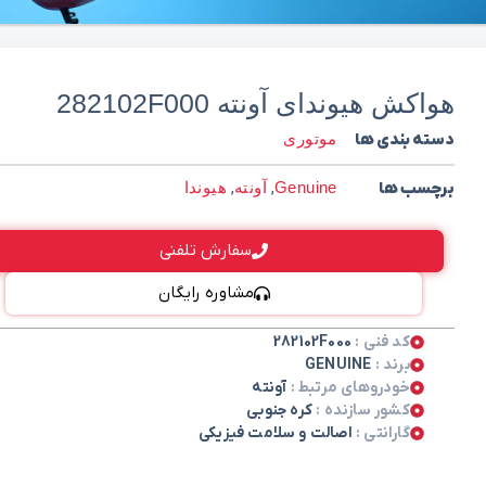
هواکش هیوندای آونته 282102F000
دسته بندی ها
موتوری
برچسب ها
Genuine
,
آونته
,
هیوندا
سفارش تلفنی
مشاوره رایگان
کد فنی :
282102F000
برند :
GENUINE
خودروهای مرتبط :
آونته
کشور سازنده :
کره جنوبی
گارانتی :
اصالت و سلامت فیزیکی