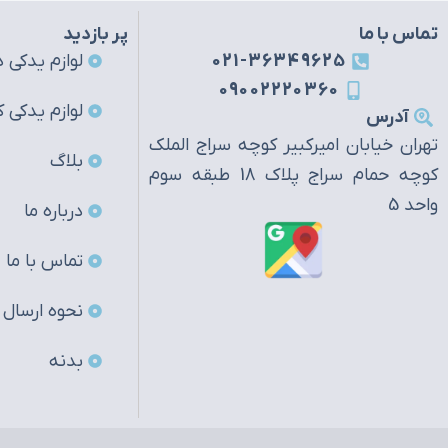
تماس با ما
پر بازدید
021-36349625
لوازم یدکی ه
09002220360
لوازم یدکی ک
آدرس
تهران خیابان امیرکبیر کوچه سراج الملک
بلاگ
کوچه حمام سراج پلاک 18 طبقه سوم
واحد 5
درباره ما
تماس با ما
نحوه ارسال
بدنه