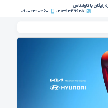
 رایگان با کارشناس
09002220360
02136349625