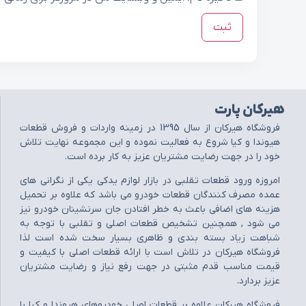
هیرکان پارت
فروشگاه هيرکان از سال 1395 در زمينه واردات و فروش قطعات
هيوندا و کيا شروع به فعاليت نموده و اين مجموعه نهايت تلاش
خود را در جهت رضايت مشتريان عزيز به کار برده است.
امروزه ورود قطعات تقلبي در بازار لوازم يدکي يکي از نگراني هاي
عمده مصرف کنندگان قطعات خودرو مي باشد که علاوه بر تحميل
هزينه هاي اضافي باعث به خطر افتادن جان سرنشينان خودرو نيز
مي شود , همچنين تشخيص قطعات اصلي و تقلبي با توجه به
شباهت زياد بسته بندي و ظاهري بسيار سخت شده است لذا
فروشگاه هيرکان در تلاش است با ارائه قطعات اصلي با کيفيت و
قيمت مناسب قدم مثبتي در جهت رفع نياز و رضايت مشتريان
عزيز بردارد.
فروشگاه هيرکان علاوه بر قطعات اصلي خودروهاي هيوندا و کيا با