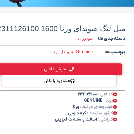
میل لنگ هیوندای ورنا 1600 2311126100
دسته بندی ها
موتوری
برچسب ها
Genuine
,
هیوندا
,
ورنا
سفارش تلفنی
مشاوره رایگان
کد فنی :
2311126100
برند :
GENUINE
خودروهای مرتبط :
ورنا
کشور سازنده :
کره جنوبی
گارانتی :
اصالت و سلامت فیزیکی