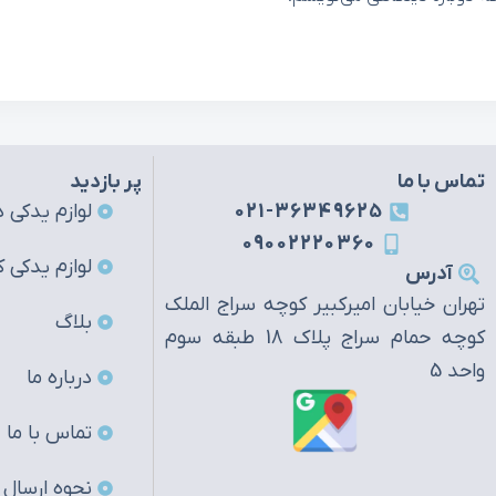
تماس با ما
پر بازدید
021-36349625
لوازم یدکی ه
09002220360
لوازم یدکی ک
آدرس
تهران خیابان امیرکبیر کوچه سراج الملک
بلاگ
کوچه حمام سراج پلاک 18 طبقه سوم
واحد 5
درباره ما
تماس با ما
نحوه ارسال