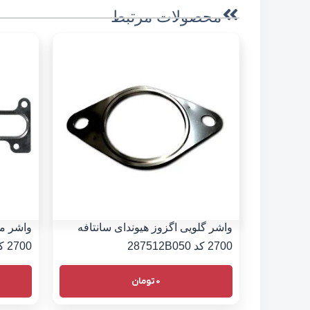
محصولات مرتبط
واشر گلویی اگزوز هیوندای سانتافه
واشر من
2700 کد 287512B050
2700 کد 2852137103
0
تومان