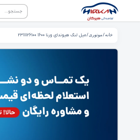
خانه
/
موتوری
/ میل لنگ هیوندای ورنا 1600 2311126100