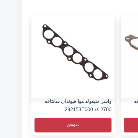
ه
واشر منیفولد هوا هیوندای سانتافه
2700 کد 292153E000
0
تومان