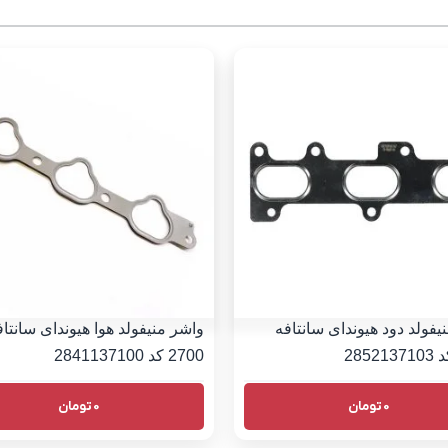
یفولد دود هیوندای سانتافه
واشر منیفولد هوا هیوندای سانتاف
2700 کد 2841137100
0
تومان
0
تومان