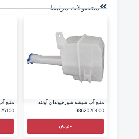
محصولات مرتبط
منبع آب شیشه شورهیوندای آونته
منبع آب
025100
986202D000
0
تومان