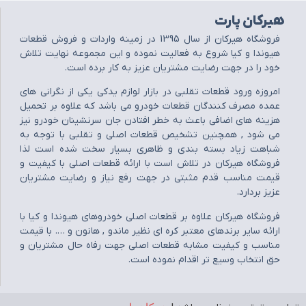
هیرکان پارت
فروشگاه هيرکان از سال 1395 در زمينه واردات و فروش قطعات
هيوندا و کيا شروع به فعاليت نموده و اين مجموعه نهايت تلاش
خود را در جهت رضايت مشتريان عزيز به کار برده است.
امروزه ورود قطعات تقلبي در بازار لوازم يدکي يکي از نگراني هاي
عمده مصرف کنندگان قطعات خودرو مي باشد که علاوه بر تحميل
هزينه هاي اضافي باعث به خطر افتادن جان سرنشينان خودرو نيز
مي شود , همچنين تشخيص قطعات اصلي و تقلبي با توجه به
شباهت زياد بسته بندي و ظاهري بسيار سخت شده است لذا
فروشگاه هيرکان در تلاش است با ارائه قطعات اصلي با کيفيت و
قيمت مناسب قدم مثبتي در جهت رفع نياز و رضايت مشتريان
عزيز بردارد.
فروشگاه هيرکان علاوه بر قطعات اصلي خودروهاي هيوندا و کيا با
ارائه ساير برندهاي معتبر کره اي نظير ماندو , هانون و …. با قيمت
مناسب و کيفيت مشابه قطعات اصلي جهت رفاه حال مشتريان و
حق انتخاب وسيع تر اقدام نموده است.