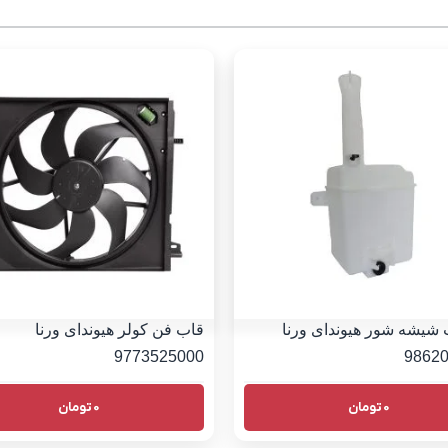
 شیشه شور هیوندای ورنا
قاب فن کولر هیوندای ورنا
9773525000
9862
0
تومان
0
تومان