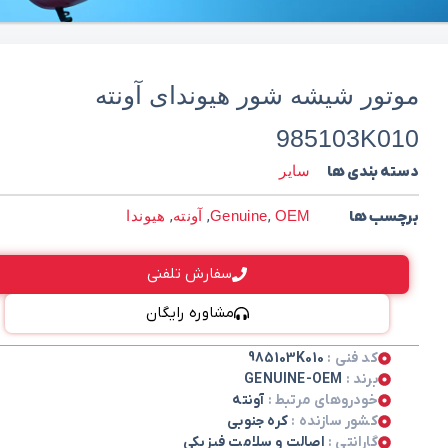
موتور شیشه شور هیوندای آونته
985103K010
دسته بندی ها
سایر
برچسب ها
OEM
,
Genuine
,
آونته
,
هیوندا
سفارش تلفنی
مشاوره رایگان
کد فنی :
985103K010
برند :
GENUINE-OEM
خودروهای مرتبط :
آونته
کشور سازنده :
کره جنوبی
گارانتی :
اصالت و سلامت فیزیکی