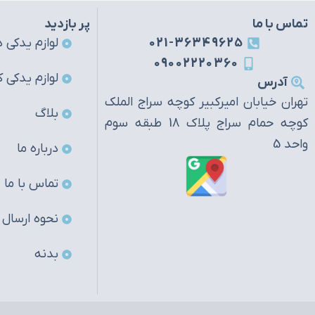
تماس با ما
پر بازدید
021-36349625
لوازم یدکی ه
09002220360
لوازم یدکی ک
آدرس
تهران خیابان امیرکبیر کوچه سراج الملک
بلاگ
کوچه حمام سراج پلاک 18 طبقه سوم
واحد 5
درباره ما
تماس با ما
نحوه ارسال
بدنه