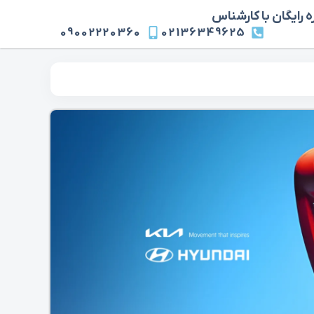
 رایگان با کارشناس
09002220360
02136349625