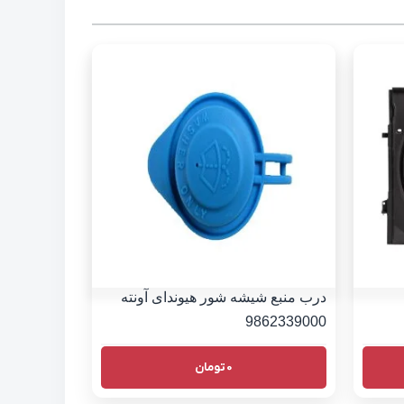
درب منبع شيشه شور هیوندای آونته
9862339000
0
تومان