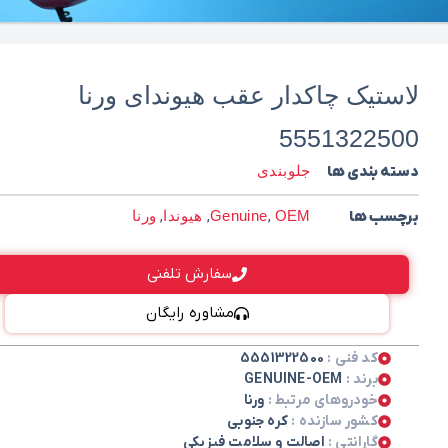
لاستیک چاکدار عقب هیوندای ورنا
5551322500
دسته بندی ها
جلوبندی
برچسب ها
OEM
,
Genuine
,
هیوندا
,
ورنا
سفارش تلفنی
مشاوره رایگان
کد فنی :
5551322500
برند :
GENUINE-OEM
خودروهای مرتبط :
ورنا
کشور سازنده :
کره جنوبی
گارانتی :
اصالت و سلامت فیزیکی