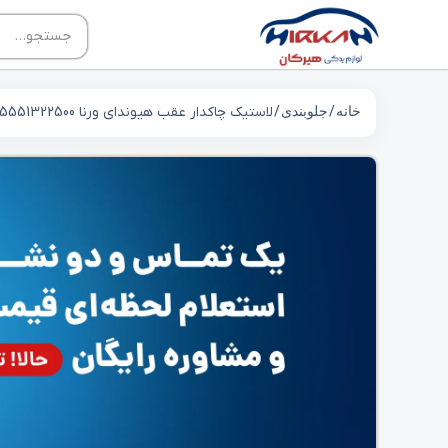
خانه
/
جلوبندی
/ لاستیک چاکدار عقب هیوندای ورنا 5551322500