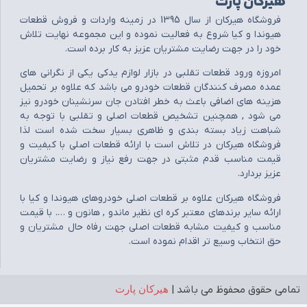
هیرکان پارت
فروشگاه هيرکان از سال 1395 در زمينه واردات و فروش قطعات
هيوندا و کيا شروع به فعاليت نموده و اين مجموعه نهايت تلاش
خود را در جهت رضايت مشتريان عزيز به کار برده است.
امروزه ورود قطعات تقلبي در بازار لوازم يدکي يکي از نگراني هاي
عمده مصرف کنندگان قطعات خودرو مي باشد که علاوه بر تحميل
هزينه هاي اضافي باعث به خطر افتادن جان سرنشينان خودرو نيز
مي شود , همچنين تشخيص قطعات اصلي و تقلبي با توجه به
شباهت زياد بسته بندي و ظاهري بسيار سخت شده است لذا
فروشگاه هيرکان در تلاش است با ارائه قطعات اصلي با کيفيت و
قيمت مناسب قدم مثبتي در جهت رفع نياز و رضايت مشتريان
عزيز بردارد.
فروشگاه هيرکان علاوه بر قطعات اصلي خودروهاي هيوندا و کيا با
ارائه ساير برندهاي معتبر کره اي نظير ماندو , هانون و …. با قيمت
مناسب و کيفيت مشابه قطعات اصلي جهت رفاه حال مشتريان و
حق انتخاب وسيع تر اقدام نموده است.
تمامی حقوق محفوظ می باشد |
هیرکان پارت