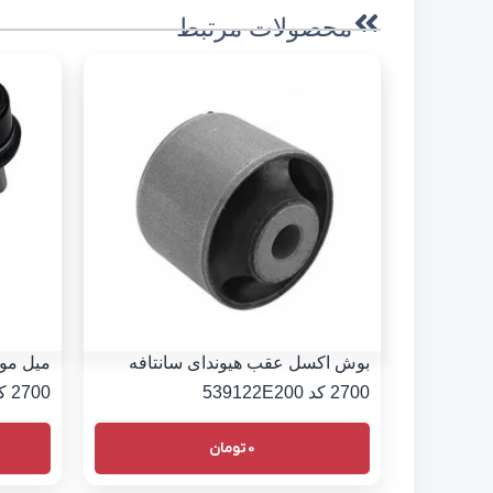
محصولات مرتبط
بوش اکسل عقب هیوندای سانتافه
میل موج
2700 کد 539122E200
2700 کد 555302B000
0
تومان