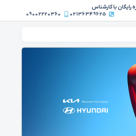
 رایگان با کارشناس
09002220360
02136349625