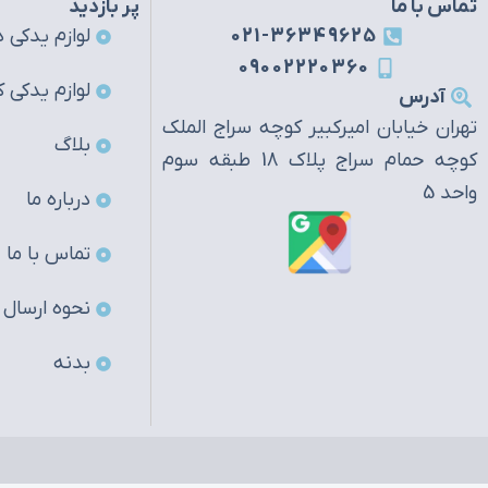
تماس با ما
پر بازدید
021-36349625
لوازم یدکی ه
09002220360
لوازم یدکی ک
آدرس
تهران خیابان امیرکبیر کوچه سراج الملک
بلاگ
کوچه حمام سراج پلاک 18 طبقه سوم
واحد 5
درباره ما
تماس با ما
نحوه ارسال
بدنه