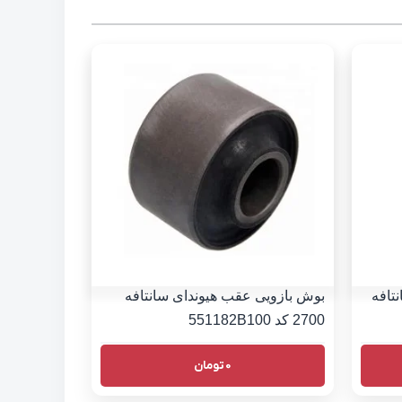
تافه
بوش بازویی عقب هیوندای سانتافه
2700 کد 551182B100
0
تومان