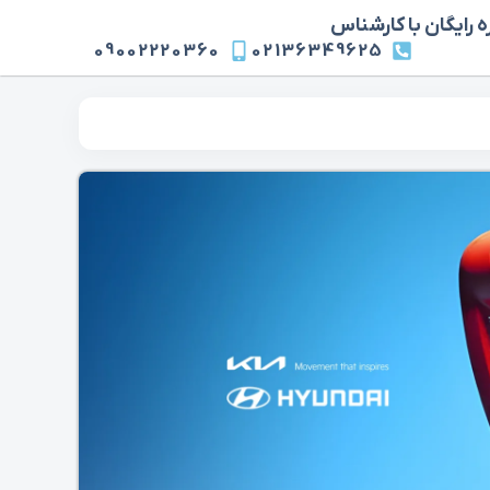
 رایگان با کارشناس
09002220360
02136349625