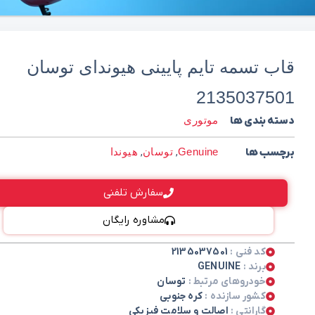
قاب تسمه تایم پایینی هیوندای توسان
2135037501
دسته بندی ها
موتوری
برچسب ها
Genuine
,
توسان
,
هیوندا
سفارش تلفنی
مشاوره رایگان
کد فنی :
2135037501
برند :
GENUINE
خودروهای مرتبط :
توسان
کشور سازنده :
کره جنوبی
گارانتی :
اصالت و سلامت فیزیکی