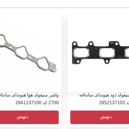
یفولد دود هیوندای سانتافه
واشر منیفولد هوا هیوندای سانتاف
2700 کد 2841137100
0
تومان
0
تومان