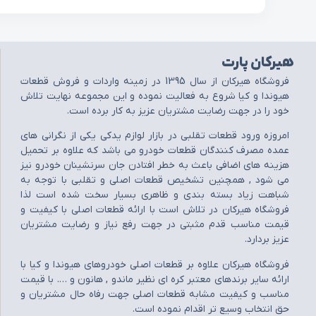
هیرکان پارت
فروشگاه هيرکان از سال 1395 در زمينه واردات و فروش قطعات
هيوندا و کيا شروع به فعاليت نموده و اين مجموعه نهايت تلاش
خود را در جهت رضايت مشتريان عزيز به کار برده است.
امروزه ورود قطعات تقلبي در بازار لوازم يدکي يکي از نگراني هاي
عمده مصرف کنندگان قطعات خودرو مي باشد که علاوه بر تحميل
هزينه هاي اضافي باعث به خطر افتادن جان سرنشينان خودرو نيز
مي شود , همچنين تشخيص قطعات اصلي و تقلبي با توجه به
شباهت زياد بسته بندي و ظاهري بسيار سخت شده است لذا
فروشگاه هيرکان در تلاش است با ارائه قطعات اصلي با کيفيت و
قيمت مناسب قدم مثبتي در جهت رفع نياز و رضايت مشتريان
عزيز بردارد.
فروشگاه هيرکان علاوه بر قطعات اصلي خودروهاي هيوندا و کيا با
ارائه ساير برندهاي معتبر کره اي نظير ماندو , هانون و …. با قيمت
مناسب و کيفيت مشابه قطعات اصلي جهت رفاه حال مشتريان و
حق انتخاب وسيع تر اقدام نموده است.