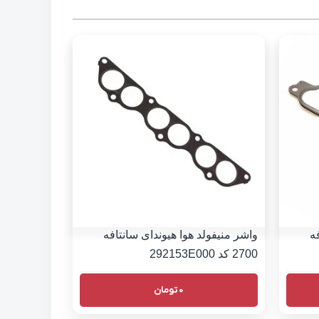
ه
واشر منیفولد هوا هیوندای سانتافه
2700 کد 292153E000
0
تومان