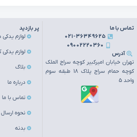
تماس با ما
پر بازدید
021-36349625
لوازم یدکی ه
09002220360
لوازم یدکی ک
آدرس
تهران خیابان امیرکبیر کوچه سراج الملک
بلاگ
کوچه حمام سراج پلاک 18 طبقه سوم
واحد 5
درباره ما
تماس با ما
نحوه ارسال
بدنه