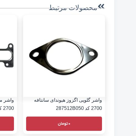
محصولات مرتبط
واشر گلویی اگزوز هیوندای سانتافه
واشر من
2700 کد 287512B050
2700 کد 2852137103
0
تومان