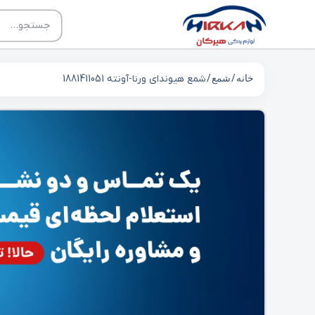
خانه
/
شمع
/ شمع هیوندای ورنا-آونته 1881411051