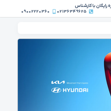
 رایگان با کارشناس
09002220360
02136349625