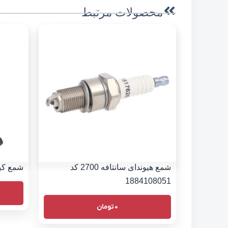
محصولات مرتبط
شمع هیوندای سانتافه 2700 کد
شمع کیا سورنتو
1884108051
0
تومان