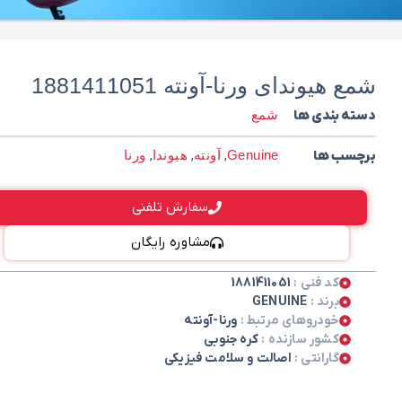
شمع هیوندای ورنا-آونته 1881411051
دسته بندی ها
شمع
برچسب ها
Genuine
,
آونته
,
هیوندا
,
ورنا
سفارش تلفنی
مشاوره رایگان
کد فنی :
1881411051
برند :
GENUINE
خودروهای مرتبط :
ورنا-آونته
کشور سازنده :
کره جنوبی
گارانتی :
اصالت و سلامت فیزیکی