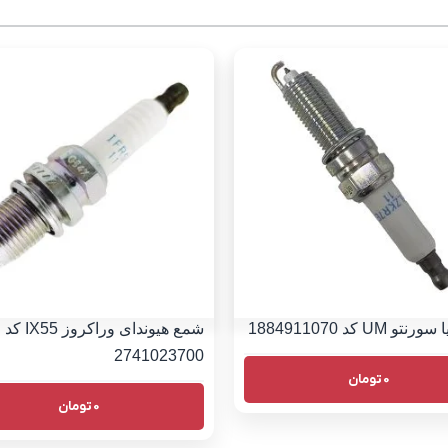
 UM کد 1884911070
شمع هیوندای وراکروز IX55 کد
2741023700
0
تومان
0
تومان