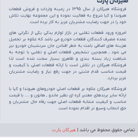
هیرکان پارت
فروشگاه هيرکان از سال 1395 در زمينه واردات و فروش قطعات
هيوندا و کيا شروع به فعاليت نموده و اين مجموعه نهايت تلاش
خود را در جهت رضايت مشتريان عزيز به کار برده است.
امروزه ورود قطعات تقلبي در بازار لوازم يدکي يکي از نگراني هاي
عمده مصرف کنندگان قطعات خودرو مي باشد که علاوه بر تحميل
هزينه هاي اضافي باعث به خطر افتادن جان سرنشينان خودرو نيز
مي شود , همچنين تشخيص قطعات اصلي و تقلبي با توجه به
شباهت زياد بسته بندي و ظاهري بسيار سخت شده است لذا
فروشگاه هيرکان در تلاش است با ارائه قطعات اصلي با کيفيت و
قيمت مناسب قدم مثبتي در جهت رفع نياز و رضايت مشتريان
عزيز بردارد.
فروشگاه هيرکان علاوه بر قطعات اصلي خودروهاي هيوندا و کيا با
ارائه ساير برندهاي معتبر کره اي نظير ماندو , هانون و …. با قيمت
مناسب و کيفيت مشابه قطعات اصلي جهت رفاه حال مشتريان و
حق انتخاب وسيع تر اقدام نموده است.
تمامی حقوق محفوظ می باشد |
هیرکان پارت