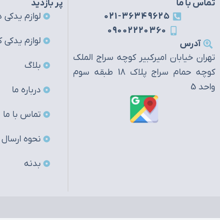
تماس با ما
پر بازدید
021-36349625
لوازم یدکی ه
09002220360
لوازم یدکی ک
آدرس
تهران خیابان امیرکبیر کوچه سراج الملک
بلاگ
کوچه حمام سراج پلاک 18 طبقه سوم
واحد 5
درباره ما
تماس با ما
نحوه ارسال
بدنه