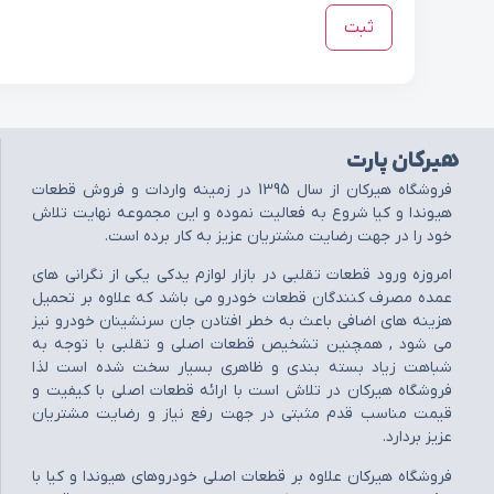
هیرکان پارت
فروشگاه هيرکان از سال 1395 در زمينه واردات و فروش قطعات
هيوندا و کيا شروع به فعاليت نموده و اين مجموعه نهايت تلاش
خود را در جهت رضايت مشتريان عزيز به کار برده است.
امروزه ورود قطعات تقلبي در بازار لوازم يدکي يکي از نگراني هاي
عمده مصرف کنندگان قطعات خودرو مي باشد که علاوه بر تحميل
هزينه هاي اضافي باعث به خطر افتادن جان سرنشينان خودرو نيز
مي شود , همچنين تشخيص قطعات اصلي و تقلبي با توجه به
شباهت زياد بسته بندي و ظاهري بسيار سخت شده است لذا
فروشگاه هيرکان در تلاش است با ارائه قطعات اصلي با کيفيت و
قيمت مناسب قدم مثبتي در جهت رفع نياز و رضايت مشتريان
عزيز بردارد.
فروشگاه هيرکان علاوه بر قطعات اصلي خودروهاي هيوندا و کيا با