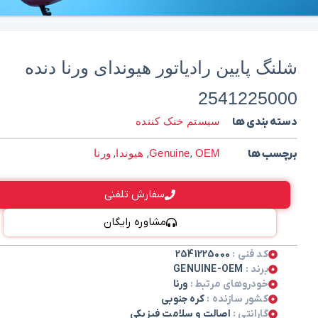
شلنگ پایین رادیاتور هیوندای ورنا دنده
2541225000
دسته بندی ها
سیستم خنک کننده
برچسب ها
OEM
,
Genuine
,
هیوندا
,
ورنا
سفارش تلفنی
مشاوره رایگان
کد فنی :
2541225000
برند :
GENUINE-OEM
خودروهای مرتبط :
ورنا
کشور سازنده :
کره جنوبی
گارانتی :
اصالت و سلامت فیزیکی