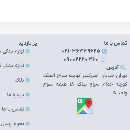
تماس با ما
پر بازدید
021-36349625
لوازم یدکی ه
09002220360
لوازم یدکی ک
آدرس
تهران خیابان امیرکبیر کوچه سراج الملک
بلاگ
کوچه حمام سراج پلاک 18 طبقه سوم
واحد 5
درباره ما
تماس با ما
نحوه ارسال