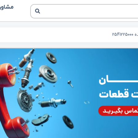
مشاوره
254