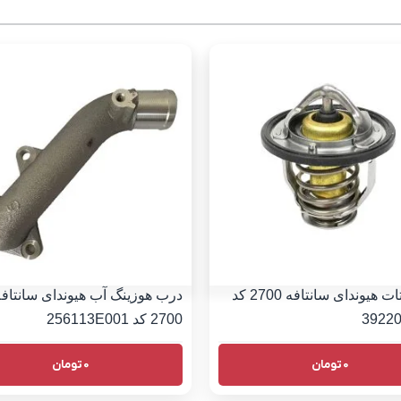
ترموستات هیوندای سانتافه 2700 کد
درب هوزینگ آب هیوندای سانتافه
3922
2700 کد 256113E001
0
تومان
0
تومان