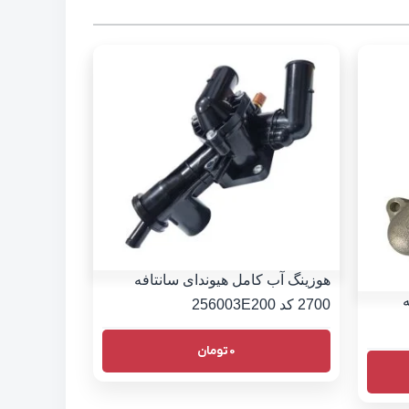
هوزینگ آب کامل هیوندای سانتافه
2700 کد 256003E200
0
تومان