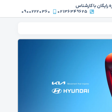
 رایگان با کارشناس
09002220360
02136349625