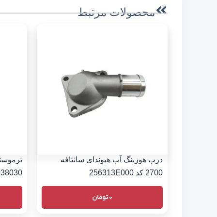
محصولات مرتبط
درب هوزینگ آب هیوندای سانتافه
2700 کد 256313E000
038030
0
تومان