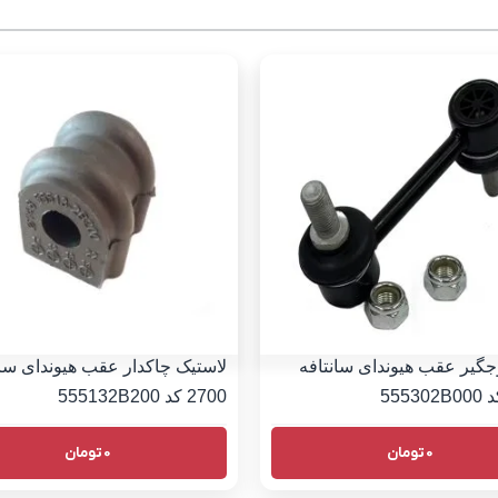
گیر عقب هیوندای سانتافه
لاستیک چاکدار عقب هیوندای سان
2700 کد 555132B200
0
تومان
0
تومان