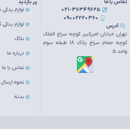
تماس با ما
پر بازدید
021-36349625
لوازم یدکی ه
09002220360
لوازم یدکی ک
آدرس
تهران خیابان امیرکبیر کوچه سراج الملک
بلاگ
کوچه حمام سراج پلاک 18 طبقه سوم
واحد 5
درباره ما
تماس با ما
نحوه ارسال
بدنه