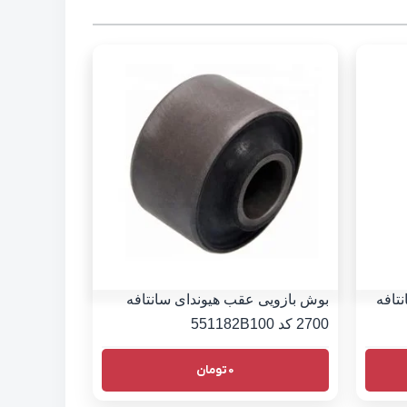
تافه
بوش بازویی عقب هیوندای سانتافه
2700 کد 551182B100
0
تومان