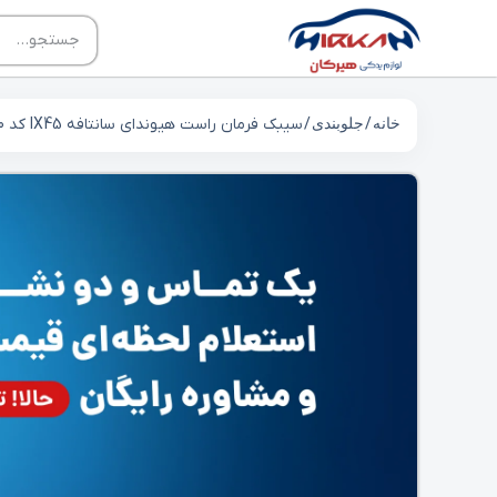
خانه
/
جلوبندی
/ سیبک فرمان راست هیوندای سانتافه IX45 کد 568202W050