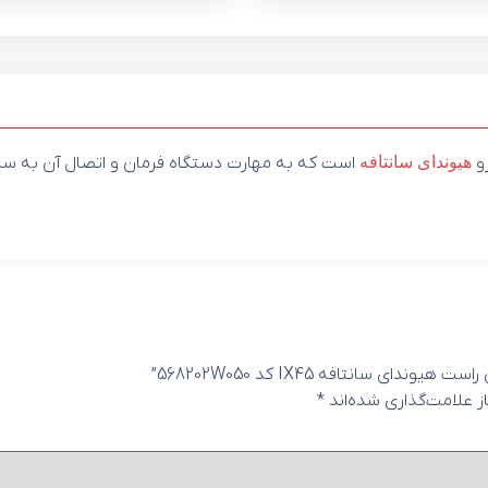
و
هیوندای
سانتافه
است که به مهارت دستگاه فرمان و اتصال آن به س
سانتافه IX45 کد 568202W050”
 علامت‌گذاری شده‌اند
*