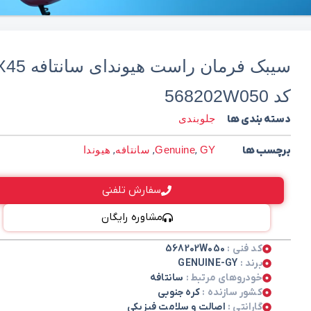
سیبک فرمان راست هیوندای سا
کد 568202W050
دسته بندی ها
جلوبندی
برچسب ها
GY
,
Genuine
,
سانتافه
,
هیوندا
سفارش تلفنی
مشاوره رایگان
کد فنی :
568202W050
برند :
GENUINE-GY
خودروهای مرتبط :
سانتافه
کشور سازنده :
کره جنوبی
گارانتی :
اصالت و سلامت فیزیکی