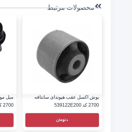
محصولات مرتبط
بوش اکسل عقب هیوندای سانتافه
میل موج
2700 کد 539122E200
2700 کد 555302B000
0
تومان