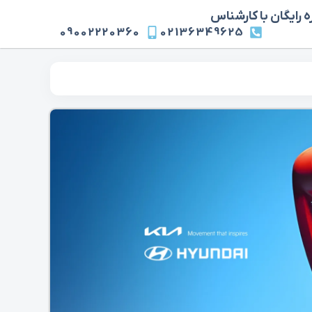
 رایگان با کارشناس
09002220360
02136349625