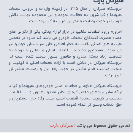
هیرکان پارت
فروشگاه هيرکان از سال 1395 در زمينه واردات و فروش قطعات
هيوندا و کيا شروع به فعاليت نموده و اين مجموعه نهايت تلاش
خود را در جهت رضايت مشتريان عزيز به کار برده است.
امروزه ورود قطعات تقلبي در بازار لوازم يدکي يکي از نگراني هاي
عمده مصرف کنندگان قطعات خودرو مي باشد که علاوه بر تحميل
هزينه هاي اضافي باعث به خطر افتادن جان سرنشينان خودرو نيز
مي شود , همچنين تشخيص قطعات اصلي و تقلبي با توجه به
شباهت زياد بسته بندي و ظاهري بسيار سخت شده است لذا
فروشگاه هيرکان در تلاش است با ارائه قطعات اصلي با کيفيت و
قيمت مناسب قدم مثبتي در جهت رفع نياز و رضايت مشتريان
عزيز بردارد.
فروشگاه هيرکان علاوه بر قطعات اصلي خودروهاي هيوندا و کيا با
ارائه ساير برندهاي معتبر کره اي نظير ماندو , هانون و …. با قيمت
مناسب و کيفيت مشابه قطعات اصلي جهت رفاه حال مشتريان و
حق انتخاب وسيع تر اقدام نموده است.
تمامی حقوق محفوظ می باشد |
هیرکان پارت