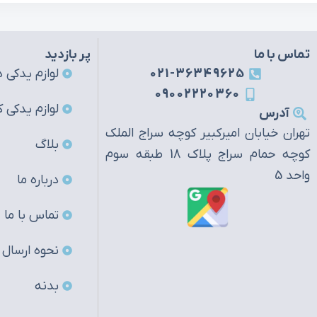
تماس با ما
پر بازدید
021-36349625
لوازم یدکی ه
09002220360
لوازم یدکی ک
آدرس
تهران خیابان امیرکبیر کوچه سراج الملک
بلاگ
کوچه حمام سراج پلاک 18 طبقه سوم
واحد 5
درباره ما
تماس با ما
نحوه ارسال
بدنه