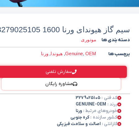
سيم گاز هیوندای ورنا 1600 3279025105
دسته بندی ها
موتوری
برچسب ها
OEM
,
Genuine
,
هیوندا
,
ورنا
سفارش تلفنی
مشاوره رایگان
کد فنی :
3279025105
برند :
GENUINE-OEM
خودروهای مرتبط :
ورنا
کشور سازنده :
کره جنوبی
گارانتی :
اصالت و سلامت فیزیکی