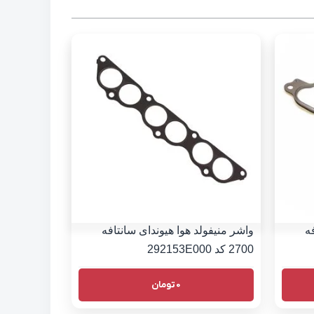
ه
واشر منیفولد هوا هیوندای سانتافه
2700 کد 292153E000
0
تومان