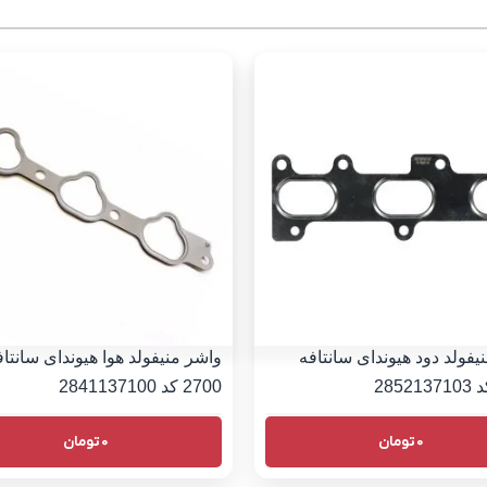
یفولد دود هیوندای سانتافه
واشر منیفولد هوا هیوندای سانتاف
2700 کد 2841137100
0
تومان
0
تومان