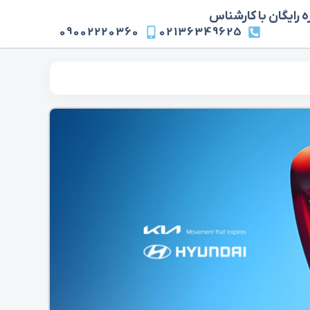
 رایگان با کارشناس
09002220360
02136349625