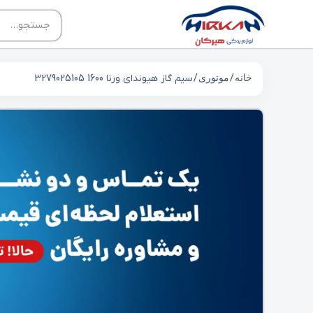
خانه
/
موتوری
/ سيم گاز هیوندای ورنا 1600 3279025105