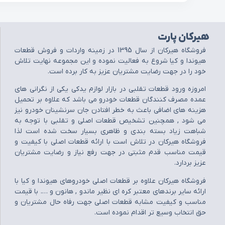
هیرکان پارت
فروشگاه هيرکان از سال 1395 در زمينه واردات و فروش قطعات
هيوندا و کيا شروع به فعاليت نموده و اين مجموعه نهايت تلاش
خود را در جهت رضايت مشتريان عزيز به کار برده است.
امروزه ورود قطعات تقلبي در بازار لوازم يدکي يکي از نگراني هاي
عمده مصرف کنندگان قطعات خودرو مي باشد که علاوه بر تحميل
هزينه هاي اضافي باعث به خطر افتادن جان سرنشينان خودرو نيز
مي شود , همچنين تشخيص قطعات اصلي و تقلبي با توجه به
شباهت زياد بسته بندي و ظاهري بسيار سخت شده است لذا
فروشگاه هيرکان در تلاش است با ارائه قطعات اصلي با کيفيت و
قيمت مناسب قدم مثبتي در جهت رفع نياز و رضايت مشتريان
عزيز بردارد.
فروشگاه هيرکان علاوه بر قطعات اصلي خودروهاي هيوندا و کيا با
ارائه ساير برندهاي معتبر کره اي نظير ماندو , هانون و …. با قيمت
مناسب و کيفيت مشابه قطعات اصلي جهت رفاه حال مشتريان و
حق انتخاب وسيع تر اقدام نموده است.