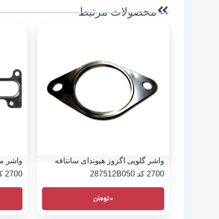
محصولات مرتبط
واشر گلویی اگزوز هیوندای سانتافه
واشر من
2700 کد 287512B050
2700 کد 2852137103
0
تومان