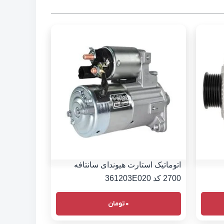
اتوماتیک استارت هیوندای سانتافه
2700 کد 361203E020
0
تومان