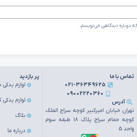
که دوباره دیدگاهی می‌نویسم.
تماس با ما
پر بازدید
021-36349625
لوازم یدکی ه
09002220360
لوازم یدکی ک
آدرس
تهران خیابان امیرکبیر کوچه سراج الملک
بلاگ
کوچه حمام سراج پلاک 18 طبقه سوم
واحد 5
درباره ما