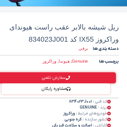
ریل شیشه بالابر عقب راست هیوندای
وراکروز IX55 کد 834023J001
دسته بندی ها
برقی
برچسب ها
Genuine
,
هیوندا
,
وراکروز
سفارش تلفنی
مشاوره رایگان
کد فنی :
834023J001
برند :
GENUINE
خودروهای مرتبط :
وراکروز
کشور سازنده :
کره جنوبی
گارانتی :
اصالت و سلامت فیزیکی