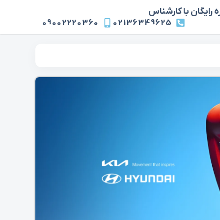
 رایگان با کارشناس
09002220360
02136349625