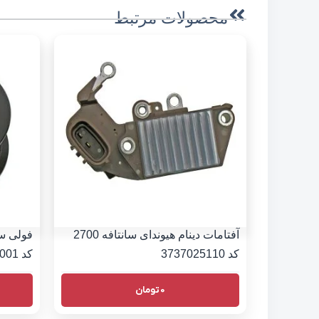
محصولات مرتبط
آفتامات دینام هیوندای سانتافه 2700
کد 3737025110
کد 373213E001
0
تومان