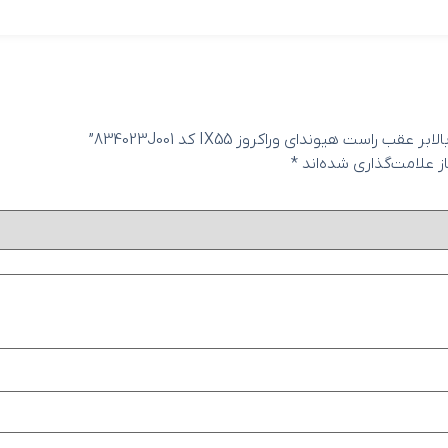
 هیوندای وراکروز IX55 کد 834023J001”
 علامت‌گذاری شده‌اند
*