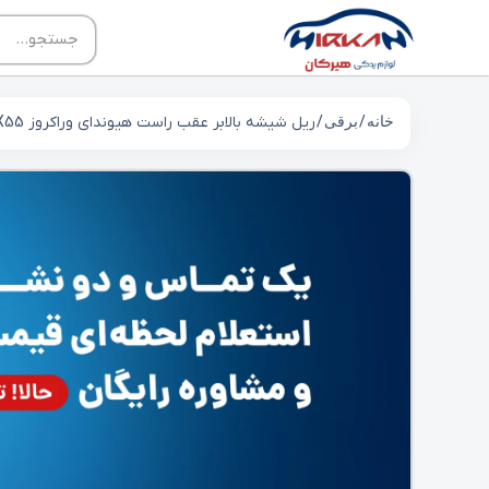
خانه
/
برقی
/ ریل شیشه بالابر عقب راست هیوندای وراکروز IX55 کد 834023J001