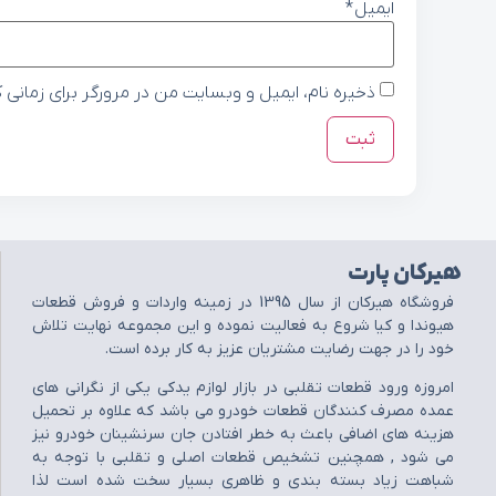
ایمیل
*
ذخیره نام، ایمیل و وبسایت من در مرورگر برای زمانی 
هیرکان پارت
فروشگاه هيرکان از سال 1395 در زمينه واردات و فروش قطعات
هيوندا و کيا شروع به فعاليت نموده و اين مجموعه نهايت تلاش
خود را در جهت رضايت مشتريان عزيز به کار برده است.
امروزه ورود قطعات تقلبي در بازار لوازم يدکي يکي از نگراني هاي
عمده مصرف کنندگان قطعات خودرو مي باشد که علاوه بر تحميل
هزينه هاي اضافي باعث به خطر افتادن جان سرنشينان خودرو نيز
مي شود , همچنين تشخيص قطعات اصلي و تقلبي با توجه به
شباهت زياد بسته بندي و ظاهري بسيار سخت شده است لذا