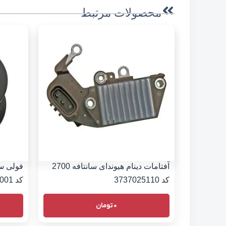
محصولات مرتبط
آفتامات دینام هیوندای سانتافه 2700
کد 3737025110
کد 373213E001
0
تومان