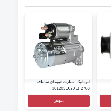
اتوماتیک استارت هیوندای سانتافه
2700 کد 361203E020
0
تومان