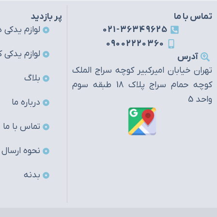
تماس با ما
پر بازدید
021-36349625
لوازم یدکی ه
09002220360
لوازم یدکی ک
آدرس
تهران خیابان امیرکبیر کوچه سراج الملک
بلاگ
کوچه حمام سراج پلاک 18 طبقه سوم
واحد 5
درباره ما
تماس با ما
نحوه ارسال
بدنه