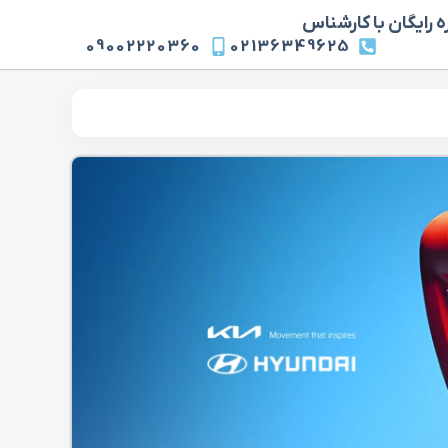
 رایگان با کارشناس
09002220360
02136349625