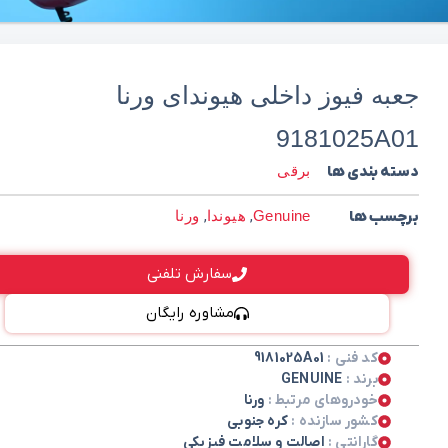
جعبه فیوز داخلی هیوندای ورنا
9181025A01
دسته بندی ها
برقی
برچسب ها
Genuine
,
هیوندا
,
ورنا
سفارش تلفنی
مشاوره رایگان
کد فنی :
9181025A01
برند :
GENUINE
خودروهای مرتبط :
ورنا
کشور سازنده :
کره جنوبی
گارانتی :
اصالت و سلامت فیزیکی