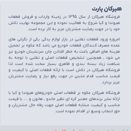
هیرکان پارت
فروشگاه هيرکان از سال 1395 در زمينه واردات و فروش قطعات
هيوندا و کيا شروع به فعاليت نموده و اين مجموعه نهايت تلاش
خود را در جهت رضايت مشتريان عزيز به کار برده است.
امروزه ورود قطعات تقلبي در بازار لوازم يدکي يکي از نگراني هاي
عمده مصرف کنندگان قطعات خودرو مي باشد که علاوه بر تحميل
هزينه هاي اضافي باعث به خطر افتادن جان سرنشينان خودرو نيز
مي شود , همچنين تشخيص قطعات اصلي و تقلبي با توجه به
شباهت زياد بسته بندي و ظاهري بسيار سخت شده است لذا
فروشگاه هيرکان در تلاش است با ارائه قطعات اصلي با کيفيت و
قيمت مناسب قدم مثبتي در جهت رفع نياز و رضايت مشتريان
عزيز بردارد.
فروشگاه هيرکان علاوه بر قطعات اصلي خودروهاي هيوندا و کيا با
ارائه ساير برندهاي معتبر کره اي نظير ماندو , هانون و …. با قيمت
مناسب و کيفيت مشابه قطعات اصلي جهت رفاه حال مشتريان و
حق انتخاب وسيع تر اقدام نموده است.