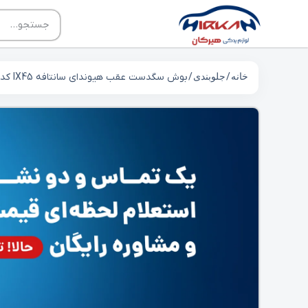
خانه
/
جلوبندی
/ بوش سگدست عقب هیوندای سانتافه IX45 کد 551304D000