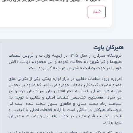
هیرکان پارت
فروشگاه هيرکان از سال 1395 در زمينه واردات و فروش قطعات
هيوندا و کيا شروع به فعاليت نموده و اين مجموعه نهايت تلاش
خود را در جهت رضايت مشتريان عزيز به کار برده است.
امروزه ورود قطعات تقلبي در بازار لوازم يدکي يکي از نگراني هاي
عمده مصرف کنندگان قطعات خودرو مي باشد که علاوه بر تحميل
هزينه هاي اضافي باعث به خطر افتادن جان سرنشينان خودرو نيز
مي شود , همچنين تشخيص قطعات اصلي و تقلبي با توجه به
شباهت زياد بسته بندي و ظاهري بسيار سخت شده است لذا
فروشگاه هيرکان در تلاش است با ارائه قطعات اصلي با کيفيت و
قيمت مناسب قدم مثبتي در جهت رفع نياز و رضايت مشتريان
عزيز بردارد.
فروشگاه هيرکان علاوه بر قطعات اصلي خودروهاي هيوندا و کيا با