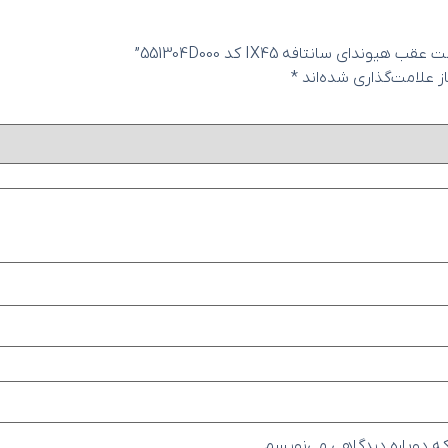
سانتافه IX45 کد 551304D000”
 علامت‌گذاری شده‌اند
*
که دوباره دیدگاهی می‌نویسم.