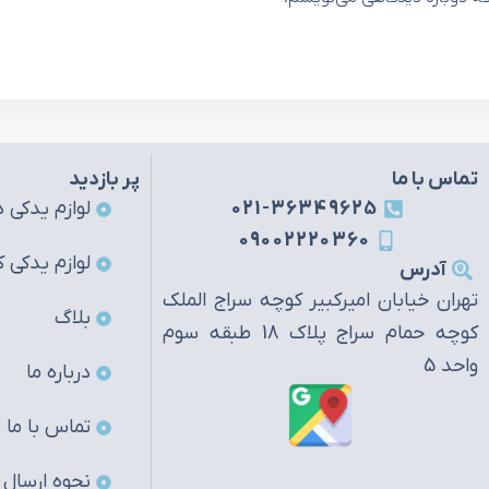
تماس با ما
پر بازدید
021-36349625
لوازم یدکی ه
09002220360
لوازم یدکی ک
آدرس
تهران خیابان امیرکبیر کوچه سراج الملک
بلاگ
کوچه حمام سراج پلاک 18 طبقه سوم
واحد 5
درباره ما
تماس با ما
نحوه ارسال