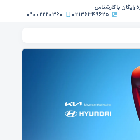
 رایگان با کارشناس
09002220360
02136349625