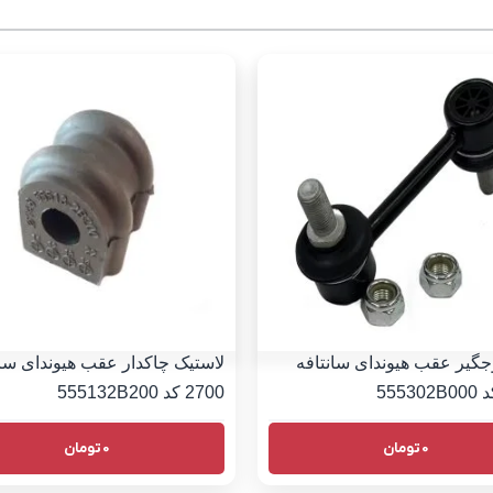
گیر عقب هیوندای سانتافه
لاستیک چاکدار عقب هیوندای سان
2700 کد 555132B200
0
تومان
0
تومان