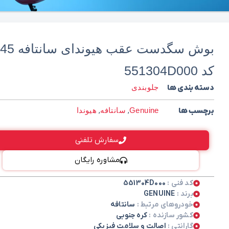
بوش سگدست عقب هیوند
کد 551304D000
دسته بندی ها
جلوبندی
برچسب ها
Genuine
,
سانتافه
,
هیوندا
سفارش تلفنی
مشاوره رایگان
کد فنی :
551304D000
برند :
GENUINE
خودروهای مرتبط :
سانتافه
کشور سازنده :
کره جنوبی
گارانتی :
اصالت و سلامت فیزیکی