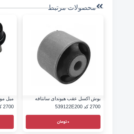
محصولات مرتبط
بوش اکسل عقب هیوندای سانتافه
میل موج
2700 کد 539122E200
2700 کد 555302B000
0
تومان