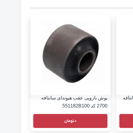
تافه
بوش بازویی عقب هیوندای سانتافه
2700 کد 551182B100
0
تومان