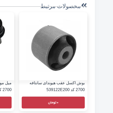
محصولات مرتبط
بوش اکسل عقب هیوندای سانتافه
میل موج
2700 کد 539122E200
2700 کد 555302B000
0
تومان