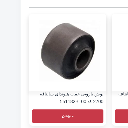
تافه
بوش بازویی عقب هیوندای سانتافه
2700 کد 551182B100
0
تومان