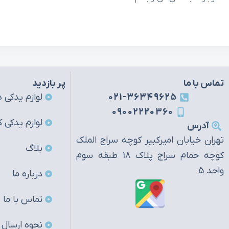
تماس با ما
پر بازدید
021-36349625
لوازم یدکی ه
09002220360
لوازم یدکی ک
آدرس
تهران خیابان امیرکبیر کوچه سراج الملک
بلاگ
کوچه حمام سراج پلاک 18 طبقه سوم
واحد 5
درباره ما
تماس با ما
نحوه ارسال