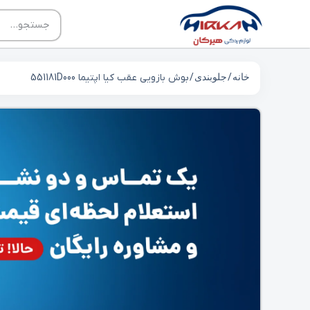
خانه
/
جلوبندی
/ بوش بازويي عقب کیا اپتيما 551181D000