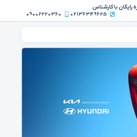
 رایگان با کارشناس
09002220360
02136349625