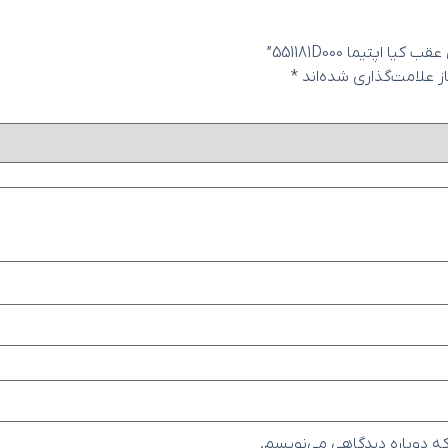
تيما 551181D000”
 علامت‌گذاری شده‌اند
*
که دوباره دیدگاهی می‌نویسم.