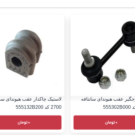
گیر عقب هیوندای سانتافه
لاستیک چاکدار عقب هیوندای سان
2700 کد 555132B200
0
تومان
0
تومان