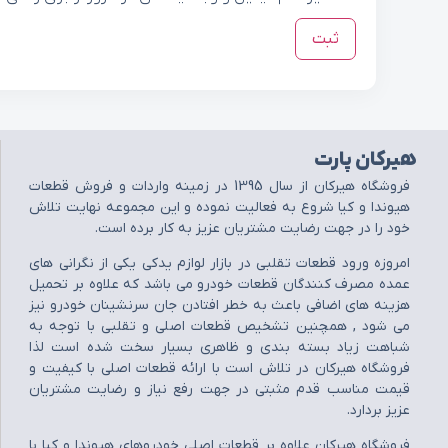
هیرکان پارت
فروشگاه هيرکان از سال 1395 در زمينه واردات و فروش قطعات
هيوندا و کيا شروع به فعاليت نموده و اين مجموعه نهايت تلاش
خود را در جهت رضايت مشتريان عزيز به کار برده است.
امروزه ورود قطعات تقلبي در بازار لوازم يدکي يکي از نگراني هاي
عمده مصرف کنندگان قطعات خودرو مي باشد که علاوه بر تحميل
هزينه هاي اضافي باعث به خطر افتادن جان سرنشينان خودرو نيز
مي شود , همچنين تشخيص قطعات اصلي و تقلبي با توجه به
شباهت زياد بسته بندي و ظاهري بسيار سخت شده است لذا
فروشگاه هيرکان در تلاش است با ارائه قطعات اصلي با کيفيت و
قيمت مناسب قدم مثبتي در جهت رفع نياز و رضايت مشتريان
عزيز بردارد.
فروشگاه هيرکان علاوه بر قطعات اصلي خودروهاي هيوندا و کيا با