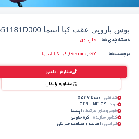
بوش بازويي عقب کیا اپتيما 551181D000
دسته بندی ها
جلوبندی
برچسب ها
GY
,
Genuine
,
کیا
,
کیا اپتیما
سفارش تلفنی
مشاوره رایگان
کد فنی :
551181D000
برند :
GENUINE-GY
خودروهای مرتبط :
اپتیما
کشور سازنده :
کره جنوبی
گارانتی :
اصالت و سلامت فیزیکی