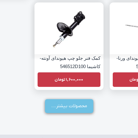
ندای ورنا-
کمک فنر جلو چپ هیوندای آونته-
کاشیما 546512D100
مان
1,600,000
تومان
محصولات بیشتر....