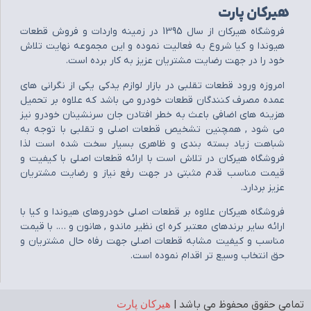
هیرکان پارت
فروشگاه هيرکان از سال 1395 در زمينه واردات و فروش قطعات
هيوندا و کيا شروع به فعاليت نموده و اين مجموعه نهايت تلاش
خود را در جهت رضايت مشتريان عزيز به کار برده است.
امروزه ورود قطعات تقلبي در بازار لوازم يدکي يکي از نگراني هاي
عمده مصرف کنندگان قطعات خودرو مي باشد که علاوه بر تحميل
هزينه هاي اضافي باعث به خطر افتادن جان سرنشينان خودرو نيز
مي شود , همچنين تشخيص قطعات اصلي و تقلبي با توجه به
شباهت زياد بسته بندي و ظاهري بسيار سخت شده است لذا
فروشگاه هيرکان در تلاش است با ارائه قطعات اصلي با کيفيت و
قيمت مناسب قدم مثبتي در جهت رفع نياز و رضايت مشتريان
عزيز بردارد.
فروشگاه هيرکان علاوه بر قطعات اصلي خودروهاي هيوندا و کيا با
ارائه ساير برندهاي معتبر کره اي نظير ماندو , هانون و …. با قيمت
مناسب و کيفيت مشابه قطعات اصلي جهت رفاه حال مشتريان و
حق انتخاب وسيع تر اقدام نموده است.
تمامی حقوق محفوظ می باشد |
هیرکان پارت