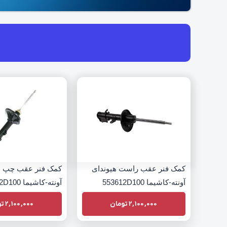
کمک فنر عقب راست هیوندای
کمک فنر عقب چپ ه
آونته-کاشیما 553612D100
آونته-کاشیما 553512D100
2,100,000
تومان
2,100,000
تو