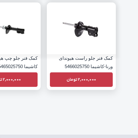
کمک فنر جلو راست هیوندای
کمک فنر جلو چپ هیو
ورنا-کاشیما 5466025750
کاشیما 5465025750
2,000,000
تومان
2,000,000
تو