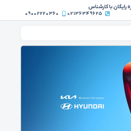
 رایگان با کارشناس
09002220360
02136349625