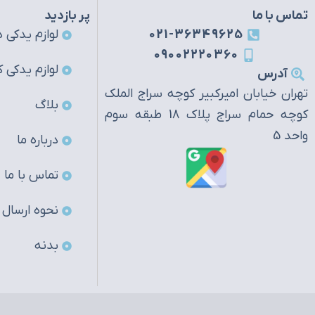
تماس با ما
پر بازدید
021-36349625
لوازم یدکی ه
09002220360
لوازم یدکی ک
آدرس
تهران خیابان امیرکبیر کوچه سراج الملک
بلاگ
کوچه حمام سراج پلاک 18 طبقه سوم
واحد 5
درباره ما
تماس با ما
نحوه ارسال
بدنه