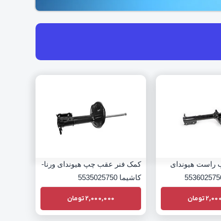
 راست هیوندای
کمک فنر عقب چپ هیوندای ورنا-
کاشیما 5535025750
2,00
تومان
2,000,000
تومان