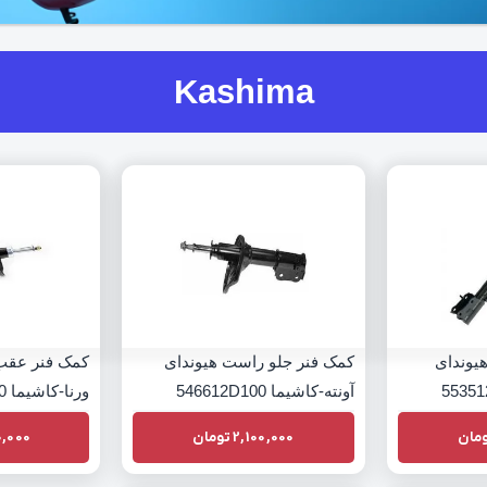
Kashima
یوندای
کمک فنر جلو راست هیوندای
کمک فنر عقب
آونته-کاشیما 546612D100
ورنا-کاشیما 5536025750
مان
2,100,000
تومان
0,000