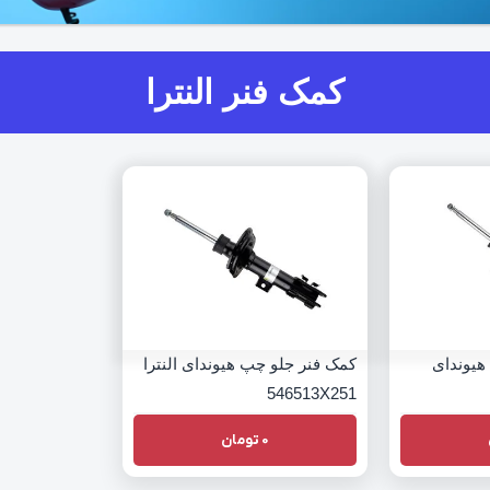
کمک فنر النترا
هیوندای
کمک فنر جلو چپ هیوندای النترا
546513X251
0
تومان