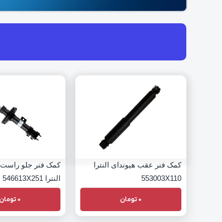
کمک فنر عقب هیوندای النترا
کمک فنر جلو راست 
553003X110
النترا 546613X251
0
تومان
0
تومان