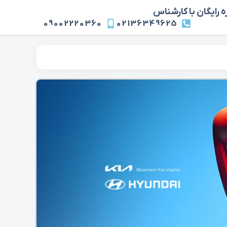
 رایگان با کارشناس
09002220360
02136349625